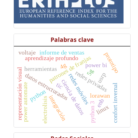
Palabras clave
voltaje
informe de ventas
prototipo
patrones de franjas
aprendizaje profundo
4g
power bi
herramientas
representación visual
5g
redes privadas
usrp
datos estructurados
redes móviles
ciencia de datos
tic
power automate
confort invernal
python
lorawan
integración
electrolisis
enb
python 3
linux