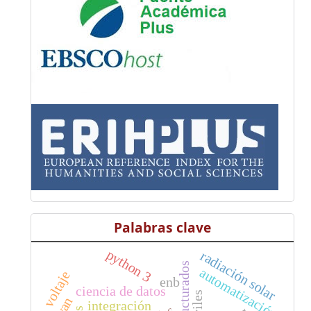
Palabras clave
python 3
radiación solar
automatización
voltaje
enb
ciencia de datos
integración