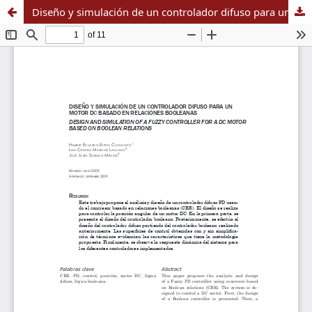
Diseño y simulación de un controlador difuso para un motor DC basado en relaciones booleanas