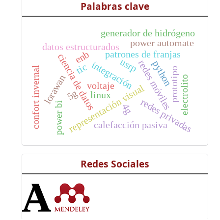
Palabras clave
generador de hidrógeno
power automate
datos estructurados
patrones de franjas
enb
ciencia de datos
usrp
redes móviles
python
integración
tic
confort invernal
prototipo
lorawan
electrolito
voltaje
representación visual
5g
linux
redes privadas
power bi
4g
calefacción pasiva
Redes Sociales