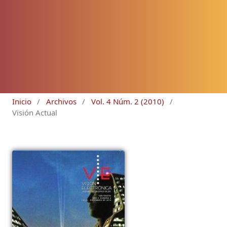
Inicio
/
Archivos
/
Vol. 4 Núm. 2 (2010)
/
Visión Actual