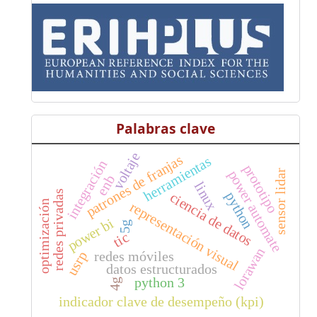
Palabras clave
voltaje
patrones de franjas
herramientas
integración
prototipo
power automate
sensor lidar
enb
linux
redes privadas
python
ciencia de datos
optimización
representación visual
power bi
5g
tic
lorawan
redes móviles
usrp
datos estructurados
python 3
4g
indicador clave de desempeño (kpi)