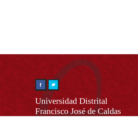
Información
Universidad Distrital
Francisco José de Caldas
NIT. 899.999.230.7