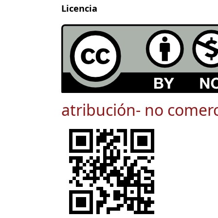
Licencia
atribución- no comerc