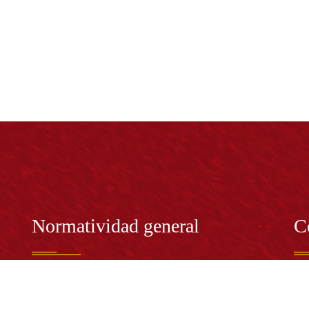
Normatividad general
C
Estatuto General
RE
Proyecto Universitario Institucional - PUI
Rec