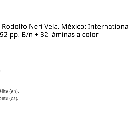
Rodolfo Neri Vela. México: Internationa
2 pp. B/n + 32 láminas a color
s
ite (en).
ite (es).