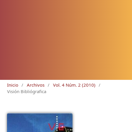
Inicio
/
Archivos
/
Vol. 4 Núm. 2 (2010)
/
Visión Bibliógrafica