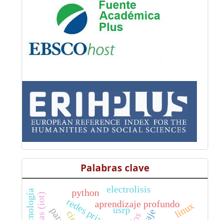
Palabras clave
electrolisis
python
redes privadas
aprendizaje profundo
linux
usrp