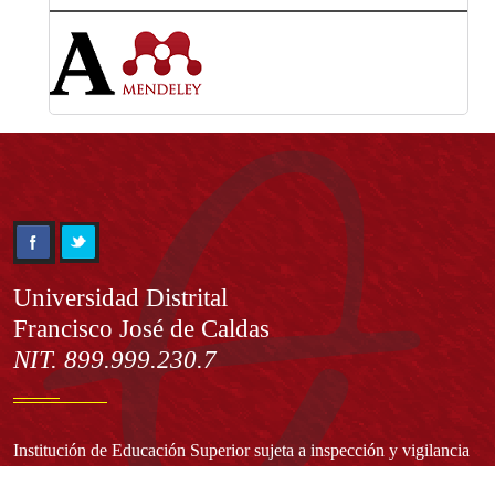
Información
Universidad Distrital
Francisco José de Caldas
NIT. 899.999.230.7
Institución de Educación Superior sujeta a inspección y vigilancia
por el Ministerio de Educación Nacional