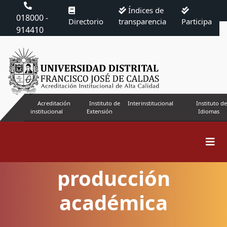
Índices de
018000 -
Directorio
transparencia
Participa
914410
Acreditación
Instituto de
Interinstitucional
Instituto de
institucional
Extensión
Idiomas
Visibilidad de la
producción
académica