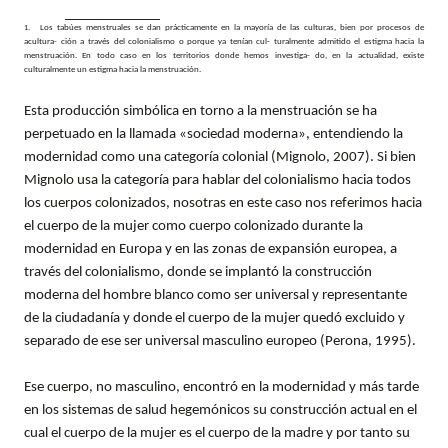
Los tabúes menstruales se dan prácticamente en la mayoría de las culturas, bien por procesos de
acultura- ción a través del colonialismo o porque ya tenían cul- turalmente admitido el estigma hacia la
menstruación. En todo caso en los territorios donde hemos investiga- do, en la actualidad, existe
culturalmente un estigma hacia la menstruación.
Esta producción simbólica en torno a la menstruación se ha
perpetuado en la llamada «sociedad moderna», entendiendo la
modernidad como una categoría colonial (Mignolo, 2007). Si bien
Mignolo usa la categoría para hablar del colonialismo hacia todos
los cuerpos colonizados, nosotras en este caso nos referimos hacia
el cuerpo de la mujer como cuerpo colonizado durante la
modernidad en Europa y en las zonas de expansión europea, a
través del colonialismo, donde se implantó la construcción
moderna del hombre blanco como ser universal y representante
de la ciudadanía y donde el cuerpo de la mujer quedó excluido y
separado de ese ser universal masculino europeo (Perona, 1995).
Ese cuerpo, no masculino, encontró en la modernidad y más tarde
en los sistemas de salud hegemónicos su construcción actual en el
cual el cuerpo de la mujer es el cuerpo de la madre y por tanto su