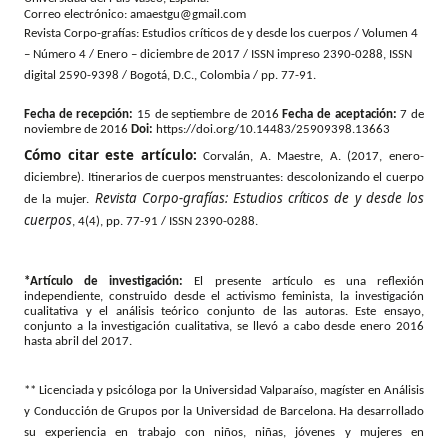
Correo electrónico:
amaestgu@gmail.com
Revista Corpo-grafías: Estudios críticos de y desde los cuerpos / Volumen 4
– Número 4 / Enero – diciembre de 2017 / ISSN impreso 2390-0288, ISSN
digital 2590-9398 / Bogotá, D.C., Colombia / pp. 77-91.
Fecha de recepción:
15 de septiembre de 2016
Fecha de aceptación:
7 de
noviembre de 2016
Doi:
https://doi.org/10.14483/25909398.13663
Cómo citar este artículo:
Corvalán, A. Maestre, A. (2017, enero-
diciembre). Itinerarios de cuerpos menstruantes: descolonizando el cuerpo
Revista Corpo-grafías: Estudios críticos de y desde los
de la mujer.
cuerpos
, 4(4), pp. 77-91 / ISSN 2390-0288.
*Artículo de investigación:
El presente artículo es una reflexión
independiente, construido desde el activismo feminista, la investigación
cualitativa y el análisis teórico conjunto de las autoras. Este ensayo,
conjunto a la investigación cualitativa, se llevó a cabo desde enero 2016
hasta abril del 2017.
** Licenciada y psicóloga por la Universidad Valparaíso, magíster en Análisis
y Conducción de Grupos por la Universidad de Barcelona. Ha desarrollado
su experiencia en trabajo con niños, niñas, jóvenes y mujeres en