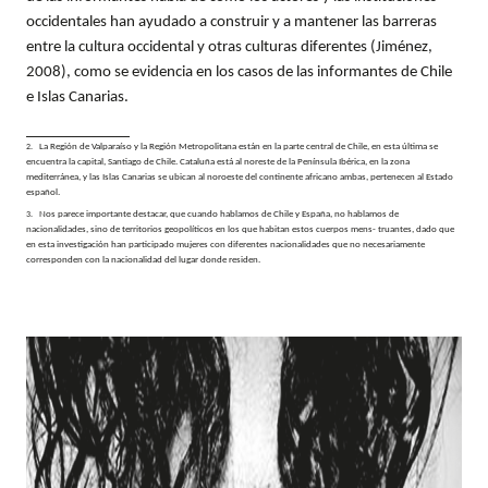
occidentales han ayudado a construir y a mantener las barreras
entre la cultura occidental y otras culturas diferentes (Jiménez,
2008), como se evidencia en los casos de las informantes de Chile
e Islas Canarias.
La Región de Valparaíso y la Región Metropolitana están en la parte central de Chile, en esta última se
encuentra la capital, Santiago de Chile. Cataluña está al noreste de la Península Ibérica, en la zona
mediterránea, y las Islas Canarias se ubican al noroeste del continente africano ambas, pertenecen al Estado
español.
Nos parece importante destacar, que cuando hablamos de Chile y España, no hablamos de
nacionalidades, sino de territorios geopolíticos en los que habitan estos cuerpos mens- truantes, dado que
en esta investigación han participado mujeres con diferentes nacionalidades que no necesariamente
corresponden con la nacionalidad del lugar donde residen.