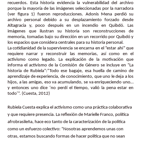
recuerdos. Esta historia evidencia la vulnerabilidad del archivo
porque la mayoría de las imágenes seleccionadas por la narradora
(ver figura 1) fueron reproducciones. Adonis Mena perdió su
archivo personal debido a su desplazamiento forzado desde
Altagracia y, poco después en un incendio en Quibdó. Las
imágenes que ilustran su historia son reconstrucciones de
memoria, tomadas bajo su dirección en un recorrido por Quibdó y
los espacios que considera centrales para su historia personal.
La cotidianidad de la supervivencia se encarna en el “estar ahí” que
requiere narrar y reconstruir las memorias, así como en el
activismo como legado. La explicación de la motivación que
informa el activismo de la Comisión de Género se incluye en “La
historia de Rubiela”:“Todo ese bagaje, esa huella de camino de
aprendizaje de experiencia, de conocimiento, que uno le deja a los
hijos, a las amigas, eso va acumulando, se va enriqueciendo uno…
y entonces uno dice ‘no perdí el tiempo, valió la pena estar en
todo’”. (Cuesta, 2012)
Rubiela Cuesta explica el activismo como una práctica colaborativa
y que requiere presencia. La reflexión de Marielle Franco, política
afrobrasileña, hace eco tanto de la caracterización de la política
como un esfuerzo colectivo: “Nosotras aprendemos unas con
otras, estamos buscando formas de hacer política que no sean