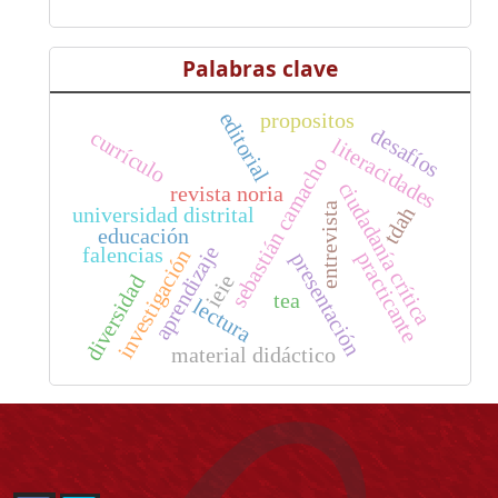
Palabras clave
editorial
propositos
desafíos
currículo
literacidades
sebastián camacho
ciudadanía crítica
revista noria
entrevista
universidad distrital
tdah
educación
aprendizaje
falencias
investigación
practicante
presentación
ieie
diversidad
tea
lectura
material didáctico