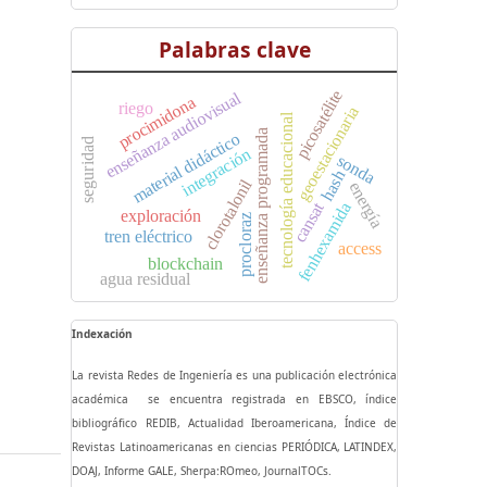
Palabras clave
picosatélite
enseñanza audiovisual
procimidona
riego
geoestacionaria
tecnología educacional
enseñanza programada
material didáctico
seguridad
integración
sonda
hash
clorotalonil
energía
cansat
fenhexamida
exploración
procloraz
tren eléctrico
access
blockchain
agua residual
Indexación
La revista Redes de Ingeniería es una publicación electrónica
académica se encuentra registrada en EBSCO, índice
bibliográfico REDIB, Actualidad Iberoamericana, Índice de
Revistas Latinoamericanas en ciencias PERIÓDICA, LATINDEX,
DOAJ, Informe GALE, Sherpa:ROmeo, JournalTOCs.