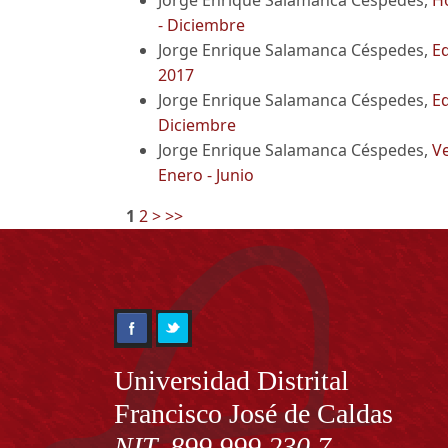
- Diciembre
Jorge Enrique Salamanca Céspedes,
Ed
2017
Jorge Enrique Salamanca Céspedes,
Ed
Diciembre
Jorge Enrique Salamanca Céspedes,
V
Enero - Junio
1
2
>
>>
Información
Universidad Distrital
Francisco José de Caldas
NIT. 899.999.230.7