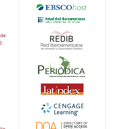
 de
):
lio