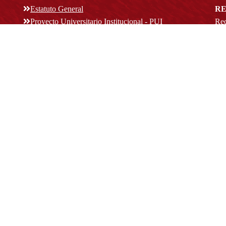
Estatuto General
RE
Proyecto Universitario Institucional - PUI
Rec
rec
n y
Normatividad académica
C
Bog
Cód
Derechos pecuniarios
ión
Estatuto Estudiantil
(+
Estatuto Docente
Estatuto Académico
not
© Platform & Workflow by:
Open Journal Systems
Designed by