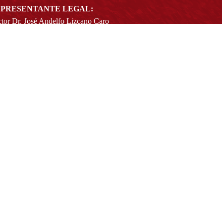
PRESENTANTE LEGAL:
tor Dr. José Andelfo Lizcano Caro
toria@udistrital.edu.co
alle 13 # 31 -75
otá D.C. - República de Colombia
igo Postal:
111611 - 111611537
Atención a usuarios del Centro De Relevo:
57) 6013238314
(+57) 6013239300
ext: 1421 - (+57) 6013238340
Lunes a viernes de 8:00 a.m. a 5:00 p.m.
Atención al ciudadano:
atencion@udistrital.edu.co
Notificaciones judiciales:
ificacionjudicial@udistrital.edu.co
Directorio institucional