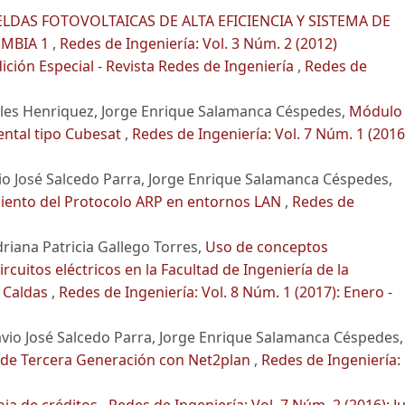
ELDAS FOTOVOLTAICAS DE ALTA EFICIENCIA Y SISTEMA DE
OMBIA 1
,
Redes de Ingeniería: Vol. 3 Núm. 2 (2012)
ición Especial - Revista Redes de Ingeniería
,
Redes de
jales Henriquez, Jorge Enrique Salamanca Céspedes,
Módulo
ental tipo Cubesat
,
Redes de Ingeniería: Vol. 7 Núm. 1 (2016
o José Salcedo Parra, Jorge Enrique Salamanca Céspedes,
miento del Protocolo ARP en entornos LAN
,
Redes de
iana Patricia Gallego Torres,
Uso de conceptos
cuitos eléctricos en la Facultad de Ingeniería de la
e Caldas
,
Redes de Ingeniería: Vol. 8 Núm. 1 (2017): Enero -
io José Salcedo Parra, Jorge Enrique Salamanca Céspedes,
s de Tercera Generación con Net2plan
,
Redes de Ingeniería:
ja de créditos
,
Redes de Ingeniería: Vol. 7 Núm. 2 (2016): Ju