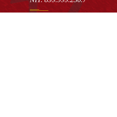
Institución de Educación Superior sujeta a inspecció
vigilancia por el Ministerio de Educación Nacional
Acuerdo de creación N° 10 de 1948 del Concejo de
Bogotá
Acreditación Institucional de Alta Calidad - Resoluc
N° 023653 del 10 de diciembre del 2021
Redes sociales