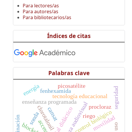
Para lectores/as
Para autores/as
Para bibliotecarios/as
Índices de citas
Palabras clave
picosatélite
energía
seguridad
fenhexamida
tecnología educacional
enseñanza programada
enseñanza audiovisual
procloraz
clorotalonil
material didáctico
cansat
control biológico
sonda
riego
movilidad
access
blockchain