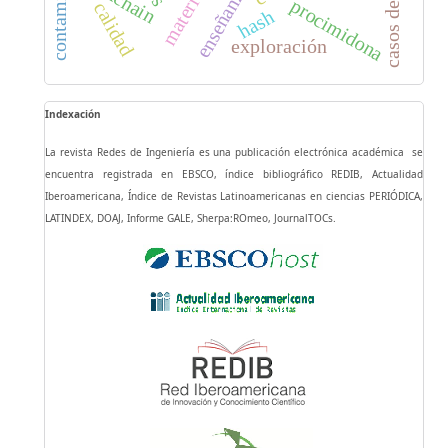
contaminación
casos de uso
procimidona
calidad
hash
exploración
Indexación
La revista Redes de Ingeniería es una publicación electrónica académica se
encuentra registrada en EBSCO, índice bibliográfico REDIB, Actualidad
Iberoamericana, Índice de Revistas Latinoamericanas en ciencias PERIÓDICA,
LATINDEX, DOAJ, Informe GALE, Sherpa:ROmeo, JournalTOCs.