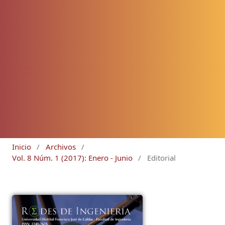
Inicio
/
Archivos
/
Vol. 8 Núm. 1 (2017): Enero - Junio
/
Editorial