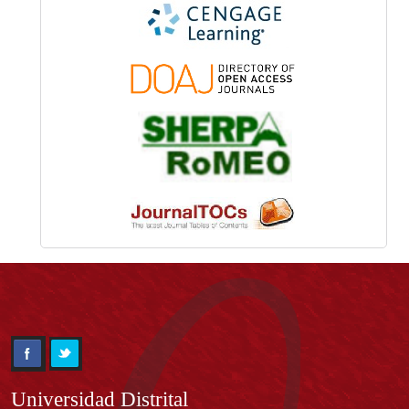
Información
Universidad Distrital