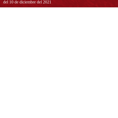
del 10 de diciembre del 2021
Redes sociales
Normatividad general
Estatuto General
Proyecto Universitario Institucional - PUI
Normatividad académica