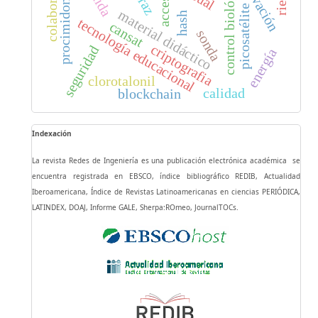
colaboración
innovación
control biológico
riego
access
procimidona
picosatélite
material didáctico
hash
tecnología educacional
cansat
sonda
criptografia
seguridad
energía
clorotalonil
calidad
blockchain
Indexación
La revista Redes de Ingeniería es una publicación electrónica académica se
encuentra registrada en EBSCO, índice bibliográfico REDIB, Actualidad
Iberoamericana, Índice de Revistas Latinoamericanas en ciencias PERIÓDICA,
LATINDEX, DOAJ, Informe GALE, Sherpa:ROmeo, JournalTOCs.