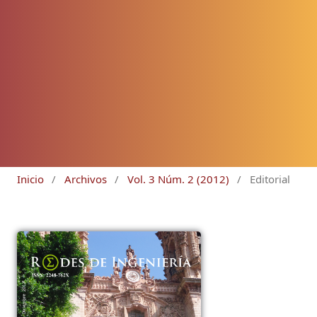
Inicio
/
Archivos
/
Vol. 3 Núm. 2 (2012)
/
Editorial