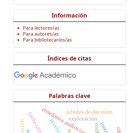
Información
Para lectores/as
Para autores/as
Para bibliotecarios/as
Índices de citas
Palabras clave
enseñanza audiovisual
árboles de decisión
fenhexamida
exploración
procloraz