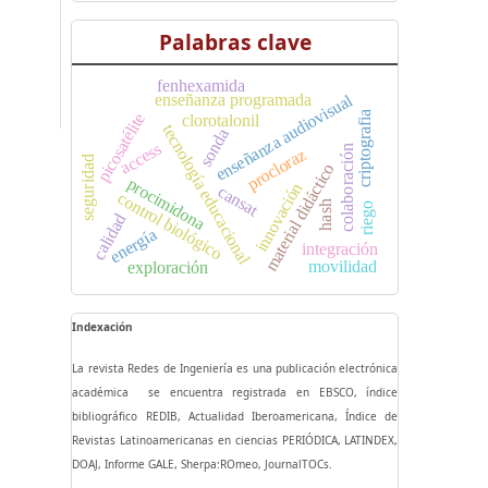
Palabras clave
fenhexamida
enseñanza programada
enseñanza audiovisual
criptografia
picosatélite
clorotalonil
tecnología educacional
sonda
access
colaboración
procloraz
seguridad
material didáctico
procimidona
innovación
cansat
control biológico
hash
riego
calidad
energía
integración
movilidad
exploración
Indexación
La revista Redes de Ingeniería es una publicación electrónica
académica se encuentra registrada en EBSCO, índice
bibliográfico REDIB, Actualidad Iberoamericana, Índice de
Revistas Latinoamericanas en ciencias PERIÓDICA, LATINDEX,
DOAJ, Informe GALE, Sherpa:ROmeo, JournalTOCs.