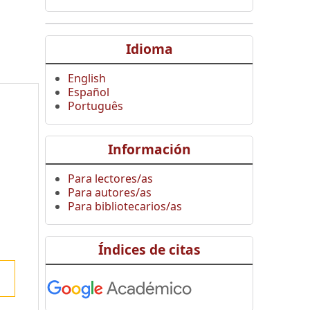
Idioma
English
Español
Português
Información
Para lectores/as
Para autores/as
Para bibliotecarios/as
Índices de citas