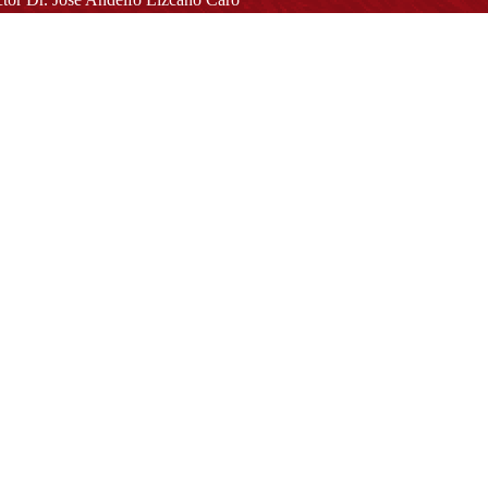
toria@udistrital.edu.co
alle 13 # 31 -75
otá D.C. - República de Colombia
igo Postal:
111611 - 111611537
Atención a usuarios del Centro De Relevo:
57) 6013238314
(+57) 6013239300
ext: 1421 - (+57) 6013238340
Lunes a viernes de 8:00 a.m. a 5:00 p.m.
Atención al ciudadano:
atencion@udistrital.edu.co
Notificaciones judiciales:
ificacionjudicial@udistrital.edu.co
Directorio institucional