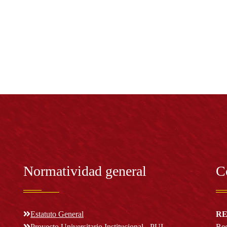
Normatividad general
C
Estatuto General
RE
Proyecto Universitario Institucional - PUI
Rec