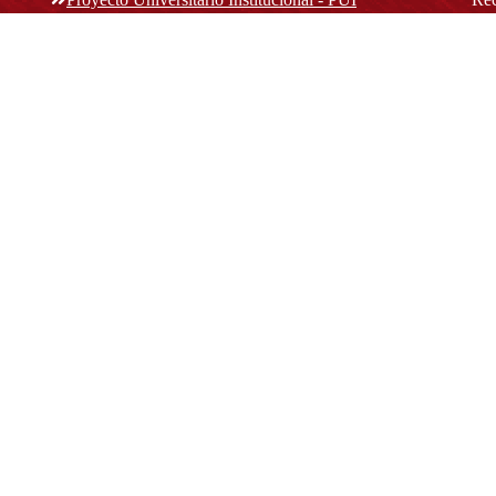
rec
n y
Normatividad académica
C
Bog
Cód
Derechos pecuniarios
ión
Estatuto Estudiantil
(+
Estatuto Docente
Estatuto Académico
not
© Platform & Workflow by:
Open Journal Systems
Designed by
Material Theme