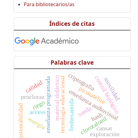
Para bibliotecarios/as
Índices de citas
Palabras clave
criptografia
control biológico
material didáctico
tecnología educacional
movilidad
enseñanza programada
calidad
picosatélite
enseñanza audiovisual
procloraz
riego
fenhexamida
sustentabilidad
sonda
access
hash
clorotalonil
energía
cansat
exploración