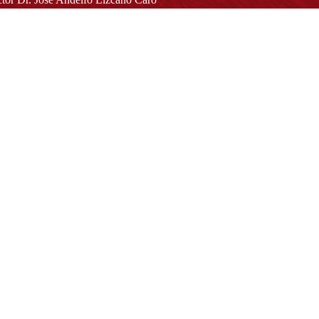
toria@udistrital.edu.co
alle 13 # 31 -75
otá D.C. - República de Colombia
igo Postal:
111611 - 111611537
Atención a usuarios del Centro De Relevo:
57) 6013238314
(+57) 6013239300
ext: 1421 - (+57) 6013238340
Lunes a viernes de 8:00 a.m. a 5:00 p.m.
Atención al ciudadano:
atencion@udistrital.edu.co
Notificaciones judiciales:
ificacionjudicial@udistrital.edu.co
Directorio institucional