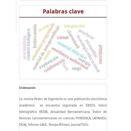
Palabras clave
enseñanza programada
access
integración
material de autoaprendizaje
fenhexamida
procloraz
clorotalonil
control biológico
tecnología educacional
cansat
procimidona
picosatélite
material didáctico
movilidad
enseñanza audiovisual
sonda
exploración
energía
colaboración
hash
riego
Indexación
La revista Redes de Ingeniería es una publicación electrónica
académica se encuentra registrada en EBSCO, índice
bibliográfico REDIB, Actualidad Iberoamericana, Índice de
Revistas Latinoamericanas en ciencias PERIÓDICA, LATINDEX,
DOAJ, Informe GALE, Sherpa:ROmeo, JournalTOCs.