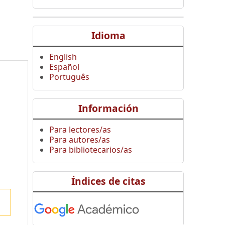
Idioma
English
Español
Português
Información
Para lectores/as
Para autores/as
Para bibliotecarios/as
Índices de citas