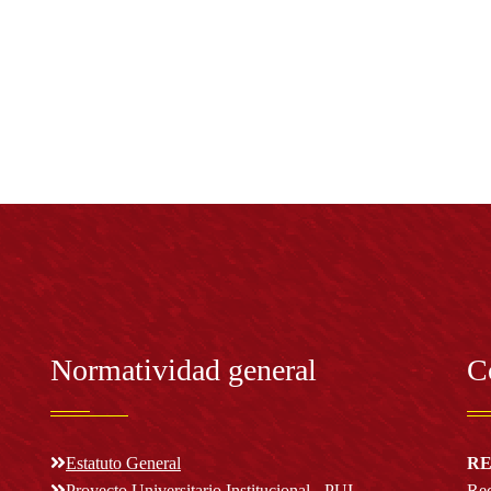
Normatividad general
C
Estatuto General
RE
Proyecto Universitario Institucional - PUI
Rec