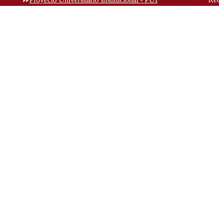
rec
n y
Normatividad académica
C
Bog
Cód
Derechos pecuniarios
ión
Estatuto Estudiantil
(+
Estatuto Docente
Estatuto Académico
not
© Platform & Workflow by:
Open Journal Systems
Designed by
Material Theme