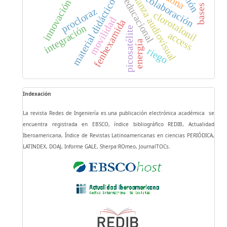
tecnología educacional
enseñanza audiovisual
colaboración
material didáctico
innovación
procloraz
clorotalonil
movilidad
fenhexamida
integración
picosatélite
access
energía
riego
Indexación
La revista Redes de Ingeniería es una publicación electrónica académica se
encuentra registrada en EBSCO, índice bibliográfico REDIB, Actualidad
Iberoamericana, Índice de Revistas Latinoamericanas en ciencias PERIÓDICA,
LATINDEX, DOAJ, Informe GALE, Sherpa:ROmeo, JournalTOCs.