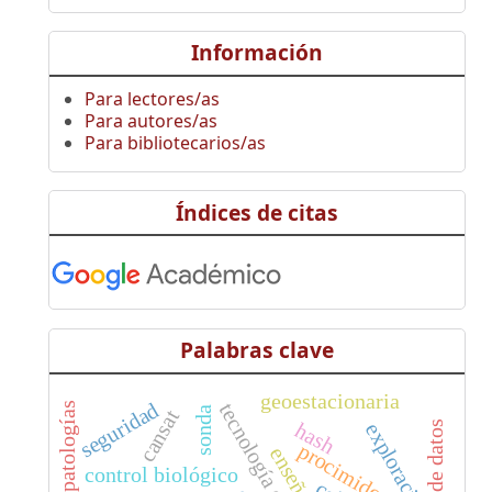
Información
Para lectores/as
Para autores/as
Para bibliotecarios/as
Índices de citas
Palabras clave
geoestacionaria
seguridad
patologías
sonda
cansat
hash
exploración
bases de datos
procimidona
control biológico