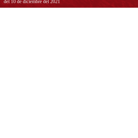
del 10 de diciembre del 2021
Redes sociales
Normatividad general
Estatuto General
Proyecto Universitario Institucional - PUI
Normatividad académica