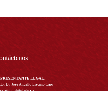
ontáctenos
PRESENTANTE LEGAL:
tor Dr. José Andelfo Lizcano Caro
toria@udistrital.edu.co
alle 13 # 31 -75