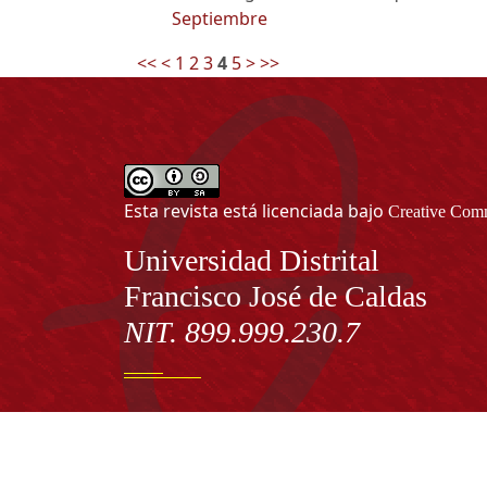
Septiembre
<<
<
1
2
3
4
5
>
>>
Esta revista está licenciada bajo
Creative Comm
Información
Universidad Distrital
Francisco José de Caldas
NIT. 899.999.230.7
Institución de Educación Superior sujeta a inspecció
vigilancia por el Ministerio de Educación Nacional