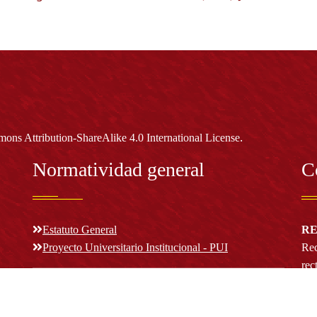
.
ons Attribution-ShareAlike 4.0 International License
Normatividad general
C
Estatuto General
RE
Proyecto Universitario Institucional - PUI
Rec
rec
n y
Normatividad académica
C