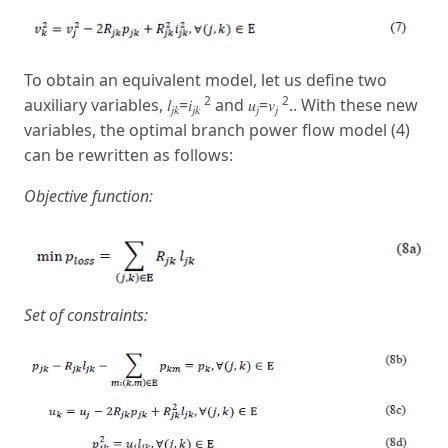
To obtain an equivalent model, let us define two
2
2
auxiliary variables, 𝑙
=𝑖
and 𝑢
=𝑣
.. With these new
𝑗𝑘
𝑗𝑘
𝑗
𝑗
variables, the optimal branch power flow model (4)
can be rewritten as follows:
Objective function:
Set of constraints: