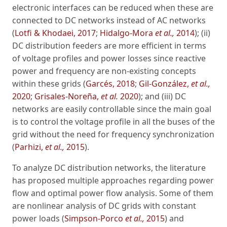
electronic interfaces can be reduced when these are
connected to DC networks instead of AC networks
(
Lotfi & Khodaei, 2017
;
Hidalgo-Mora
et al.,
2014
); (ii)
DC distribution feeders are more efficient in terms
of voltage profiles and power losses since reactive
power and frequency are non-existing concepts
within these grids (
Garcés, 2018
;
Gil-González,
et al.,
2020
;
Grisales-Noreña,
et al.
2020
); and (iii) DC
networks are easily controllable since the main goal
is to control the voltage profile in all the buses of the
grid without the need for frequency synchronization
(
Parhizi,
et al.,
2015
).
To analyze DC distribution networks, the literature
has proposed multiple approaches regarding power
flow and optimal power flow analysis. Some of them
are nonlinear analysis of DC grids with constant
power loads (
Simpson-Porco
et al.,
2015
) and