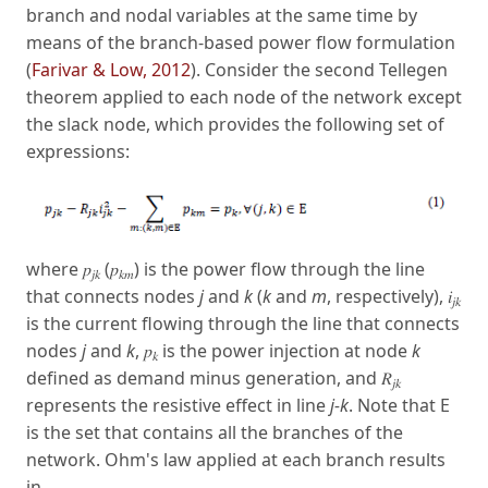
branch and nodal variables at the same time by
means of the branch-based power flow formulation
(
Farivar & Low, 2012
). Consider the second Tellegen
theorem applied to each node of the network except
the slack node, which provides the following set of
expressions:
where 𝑝
(𝑝
) is the power flow through the line
𝑗𝑘
𝑘𝑚
that connects nodes
j
and
k
(
k
and
m
, respectively), 𝑖
𝑗𝑘
is the current flowing through the line that connects
nodes
j
and
k
, 𝑝
is the power injection at node
k
𝑘
defined as demand minus generation, and 𝑅
𝑗𝑘
represents the resistive effect in line
j-k
. Note that Ε
is the set that contains all the branches of the
network. Ohm's law applied at each branch results
in