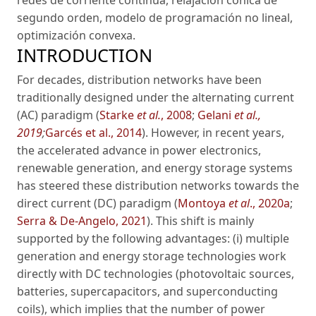
redes de corriente continua
,
relajación cónica de
segundo orden
,
modelo de programación no lineal
,
optimización convexa
.
INTRODUCTION
For decades, distribution networks have been
traditionally designed under the alternating current
(AC) paradigm (
Starke
et al.
, 2008
;
Gelani
et al.,
2019
;
Garcés et al., 2014
). However, in recent years,
the accelerated advance in power electronics,
renewable generation, and energy storage systems
has steered these distribution networks towards the
direct current (DC) paradigm (
Montoya
et al
., 2020a
;
Serra & De-Angelo, 2021
). This shift is mainly
supported by the following advantages: (i) multiple
generation and energy storage technologies work
directly with DC technologies (photovoltaic sources,
batteries, supercapacitors, and superconducting
coils), which implies that the number of power