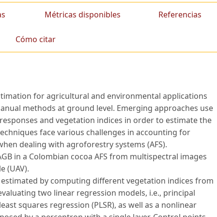
as
Métricas disponibles
Referencias
Cómo citar
mation for agricultural and environmental applications
 manual methods at ground level. Emerging approaches use
responses and vegetation indices in order to estimate the
techniques face various challenges in accounting for
 when dealing with agroforestry systems (AFS).
AGB in a Colombian cocoa AFS from multispectral images
e (UAV).
 estimated by computing different vegetation indices from
aluating two linear regression models, i.e., principal
east squares regression (PLSR), as well as a nonlinear
sed by a perceptron with a single layer. Control points