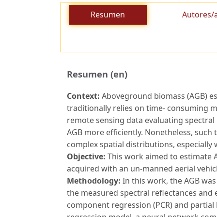
Resumen
Autores/
Resumen (en)
Context:
Aboveground biomass (AGB) esti
traditionally relies on time- consuming
remote sensing data evaluating spectral 
AGB more efficiently. Nonetheless, such 
complex spatial distributions, especially
Objective:
This work aimed to estimate 
acquired with an un-manned aerial vehicl
Methodology:
In this work, the AGB was
the measured spectral reflectances and ev
component regression (PCR) and partial l
regression model, a neural network compo