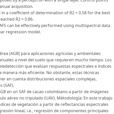
nual acquisition.
n a coefficient of determination of R2 = 0.58 for the best
reached R2 = 0.86.
AFS can be effectively performed using multispectral data
ear regression model.
érea (AGB) para aplicaciones agrícolas y ambientales
nuales a nivel del suelo que requieren mucho tiempo. Los
eledetección que evalúan respuestas espectrales e índices
a manera más eficiente. No obstante, estas técnicas
ener en cuenta distribuciones espaciales complejas,
s (SAF).
 AGB en un SAF de cacao colombiano a partir de imágenes
ulo aéreo no tripulado (UAV). Métodología: En este trabajo
dices de vegetación a partir de reflectancias espectrales
esión lineal, i.e., regresión de componentes principales