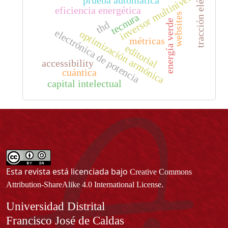
tracción eléctrica
inversor multinivel
eficiencia energética
websites
tecnura
energía verde
thd
electrónica de potencia
optimización armónica
métricas
editorial
accessibility
cuántica
capital intelectual
Esta revista está licenciada bajo
Creative Commons
.
Attribution-ShareAlike 4.0 International License
Información
Universidad Distrital
Francisco José de Caldas