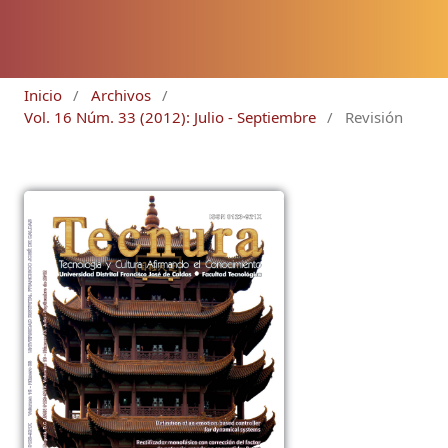
Inicio
/
Archivos
/
Vol. 16 Núm. 33 (2012): Julio - Septiembre
/
Revisión