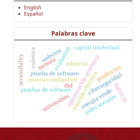
English
Español
Palabras clave
capital intelectual
evaluation
websites
cuántica
optimización armónica
accessibility
tecnura
editorial
predicción
prueba de software
tracción eléctrica
ciberseguridad
inversor multinivel
métricas
thd
pruebas de software
energía verde
universities
redes sociales