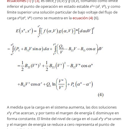
ecuaciones (1)
y
(3)
, es decir,
f
(α,
V
) y
g
(α,
V
), tomando como límite
s
s
s
inferior el punto de operación en estado estable
x
= (
α
, V
), y como
límite superior una solución particular de bajo voltaje del flujo de
u
u
u
carga
x
(
α
, V
) como se muestra en la
ecuación (4)
[6].
A medida que la carga en el sistema aumenta, las dos soluciones
s
u
x
y
x
se acercan, y por tanto el margen de energía E disminuye en
s
u
forma constante. El límite del nivel de carga en el cual
x
y
x
se unen
y el margen de energía se reduce a cero representa el punto de