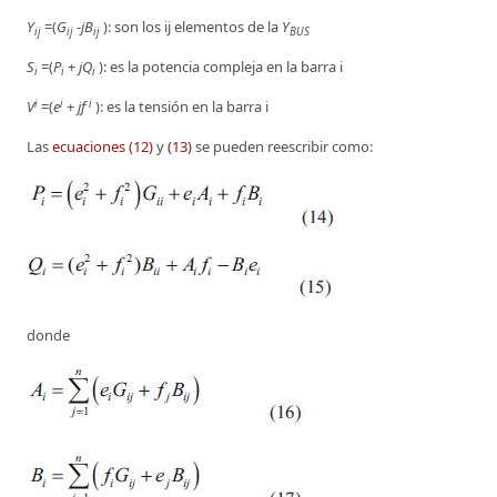
Y
=(
G
-
jB
): son los ij elementos de la
Y
ij
ij
ij
BUS
S
=(
P
+
jQ
): es la potencia compleja en la barra i
i
i
i
i
i
i
V
=(
e
+
jf
): es la tensión en la barra i
Las
ecuaciones (12)
y
(13)
se pueden reescribir como:
donde