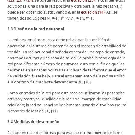
(22)
,
(23)
y
(24)
, se puede resolver la
ecuación (25)
, la cual tiene dos
soluciones, una para la raíz positiva y otra para la raíz negativa.
f
i
puede ser obtenido sustituyendo
e
en la
ecuación (14)
. Así, se
i
s
s
s
u
u
u
tienen dos soluciones
V
=(
e
,
f
) y
V
=(
e
,
f
) .
i
i
i
i
i
i
3.3 Diseño de la red neuronal
La red neuronal propuesta debe relacionar la condición de
operación del sistema de potencia con el margen de estabilidad de
tensión. La red neuronal diseñada consta de una capa de entrada,
dos capas ocultas y una capa de salida. Se probó la topología de la
red para diferente número de neuronas, esto con el fin de que las
neuronas en las capas ocultas se eligieran de tal forma que el error
de validación fuese bajo. Para el entrenamiento de la red se utilizó
el algoritmo de gradiente descendente [9], [10].
Como entradas de la red para este caso se utilizaron las potencias
activas y reactivas, la salida de la red es el margen de estabilidad
calculado; la red neuronal se implementó usando el toolbox Neural
Networks de Matlab [3], [11].
3.4 Medidas de desempeño
Se pueden usar dos formas para evaluar el rendimiento de la red