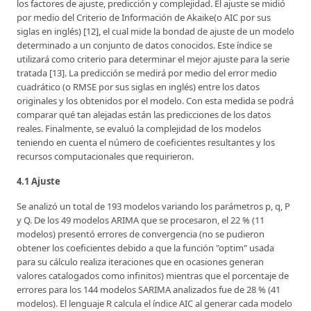
los factores de ajuste, predicción y complejidad. El ajuste se midió
por medio del Criterio de Información de Akaike(o AIC por sus
siglas en inglés) [12], el cual mide la bondad de ajuste de un modelo
determinado a un conjunto de datos conocidos. Este índice se
utilizará como criterio para determinar el mejor ajuste para la serie
tratada [13]. La predicción se medirá por medio del error medio
cuadrático (o RMSE por sus siglas en inglés) entre los datos
originales y los obtenidos por el modelo. Con esta medida se podrá
comparar qué tan alejadas están las predicciones de los datos
reales. Finalmente, se evaluó la complejidad de los modelos
teniendo en cuenta el número de coeficientes resultantes y los
recursos computacionales que requirieron.
4.1 Ajuste
Se analizó un total de 193 modelos variando los parámetros p, q, P
y Q. De los 49 modelos ARIMA que se procesaron, el 22 % (11
modelos) presentó errores de convergencia (no se pudieron
obtener los coeficientes debido a que la función "optim" usada
para su cálculo realiza iteraciones que en ocasiones generan
valores catalogados como infinitos) mientras que el porcentaje de
errores para los 144 modelos SARIMA analizados fue de 28 % (41
modelos). El lenguaje R calcula el índice AIC al generar cada modelo