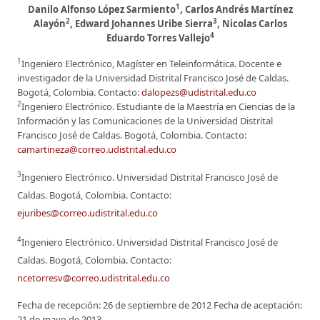
1
Danilo Alfonso López Sarmiento
, Carlos Andrés Martínez
2
3
Alayón
, Edward Johannes Uribe Sierra
, Nicolas Carlos
4
Eduardo Torres Vallejo
1
Ingeniero Electrónico, Magíster en Teleinformática. Docente e
investigador de la Universidad Distrital Francisco José de Caldas.
Bogotá, Colombia. Contacto:
dalopezs@udistrital.edu.co
2
Ingeniero Electrónico. Estudiante de la Maestría en Ciencias de la
Información y las Comunicaciones de la Universidad Distrital
Francisco José de Caldas. Bogotá, Colombia. Contacto:
camartineza@correo.udistrital.edu.co
3
Ingeniero Electrónico. Universidad Distrital Francisco José de
Caldas. Bogotá, Colombia. Contacto:
ejuribes@correo.udistrital.edu.co
4
Ingeniero Electrónico. Universidad Distrital Francisco José de
Caldas. Bogotá, Colombia. Contacto:
ncetorresv@correo.udistrital.edu.co
Fecha de recepción: 26 de septiembre de 2012 Fecha de aceptación:
21 de mayo de 2013