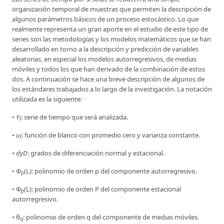
organización temporal de muestras que permiten la descripción de
algunos parámetros básicos de un proceso estocástico. Lo que
realmente representa un gran aporte en el estudio de este tipo de
series son las metodologías y los modelos matemáticos que se han
desarrollado en torno a la descripción y predicción de variables
aleatorias, en especial los modelos autorregresivos, de medias
móviles y todos los que han derivado de la combinación de estos
dos. A continuación se hace una breve descripción de algunos de
los estándares trabajados a lo largo de la investigación. La notación
utilizada es la siguiente:
•
Y
: serie de tiempo que será analizada.
t
•
u
: función de blanco con promedio cero y varianza constante.
t
•
dyD
: grados de diferenciación normal y estacional.
• Φ
(L): polinomio de orden p del componente autorregresivo.
p
• Φ
(L): polinomio de orden P del componente estacional
p
autorregresivo.
• θ
: polinomio de orden q del componente de medias móviles.
q