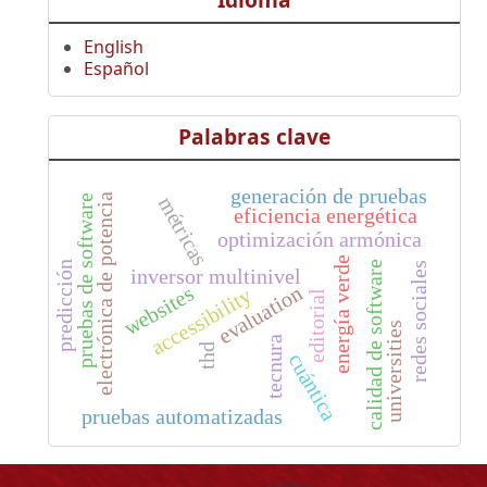
Idioma
English
Español
Palabras clave
generación de pruebas
electrónica de potencia
pruebas de software
métricas
eficiencia energética
optimización armónica
energía verde
calidad de software
predicción
redes sociales
inversor multinivel
websites
evaluation
accessibility
editorial
universities
tecnura
thd
cuántica
pruebas automatizadas