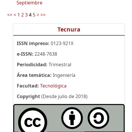
Septiembre
<<
<
1
2
3
4
5
>
>>
Tecnura
ISSN impreso:
0123-921X
e-ISSN:
2248-7638
Periodicidad:
Trimestral
Área temática:
Ingeniería
Facultad:
Tecnológica
Copyright
(Desde julio de 2018)