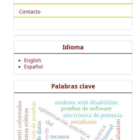
Contacto
Idioma
English
Español
Palabras clave
students with disabilities
redes de petri coloreadas
automatización de pruebas
optimización armónica
pruebas de software
infraestructuras críticas
electrónica de potencia
thd
estudiante
evaluation
tecnura