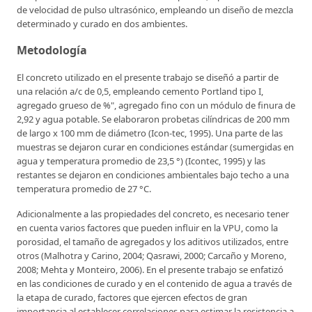
de velocidad de pulso ultrasónico, empleando un diseño de mezcla
determinado y curado en dos ambientes.
Metodología
El concreto utilizado en el presente trabajo se diseñó a partir de
una relación a/c de 0,5, empleando cemento Portland tipo I,
agregado grueso de %", agregado fino con un módulo de finura de
2,92 y agua potable. Se elaboraron probetas cilíndricas de 200 mm
de largo x 100 mm de diámetro (Icon-tec, 1995). Una parte de las
muestras se dejaron curar en condiciones estándar (sumergidas en
agua y temperatura promedio de 23,5 °) (Icontec, 1995) y las
restantes se dejaron en condiciones ambientales bajo techo a una
temperatura promedio de 27 °C.
Adicionalmente a las propiedades del concreto, es necesario tener
en cuenta varios factores que pueden influir en la VPU, como la
porosidad, el tamaño de agregados y los aditivos utilizados, entre
otros (Malhotra y Carino, 2004; Qasrawi, 2000; Carcaño y Moreno,
2008; Mehta y Monteiro, 2006). En el presente trabajo se enfatizó
en las condiciones de curado y en el contenido de agua a través de
la etapa de curado, factores que ejercen efectos de gran
importancia al establecer correlaciones para estimar la resistencia a