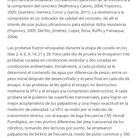
la compresión del concreto (Malhotra y Carino, 2004; Popovics,
2005; Quintero, Herrera, Corzo y García, 2011). La resistencia a la
compresión es un indicador de calidad del concreto, de allí el
interés de usar pulsos ultrasónicos para estimar dicha resistencia
(Popovics, 2005; Del Río, Jiménez, Lopez, Rosa, Ruffo y Paniaqua,
2004).
Las probetas fueron ensayadas durante la etapa de curado en los
días 2, 4, 6, 9, 14, 21 y 28. Para cada día de prueba se ensayaron tres
probetas curadas en condiciones estándar y dos curadas en
condiciones ambientales. Inicialmente, a cada probeta se le
determinó el contenido de agua por diferencia de pesos, entre un
peso inicial después del desencofrado y el peso final en cada día de
ensayo. A las probetas se les aplicó el ensayo no destructivo
mediante la VPU y el ensayo a la compresión (destructivo). A cada
probeta se le pulieron las superficies transversales, para lograr un
mejor acoplamiento de los palpadores y una mejor exactitud en la
medición de velocidad. La VPU se midió por el método de
transmisión directa, con el equipo de baja frecuencia
CNS Farnell
Punditplus, en tres puntos diferentes del área transversal de los
cilindros, tomando dos lecturas por punto. Se emplearon
palpadores de 54 kHz de frecuencia, modo de pulso continuo y 500