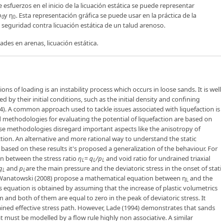
esfuerzos en el inicio de la licuación estática se puede representar
p
y η
. Esta representación gráfica se puede usar en la práctica de la
0
0
 seguridad contra licuación estática de un talud arenoso.
ades en arenas, licuación estática.
s of loading is an instability process which occurs in loose sands. It is well
 by their initial conditions, such as the initial density and confining
). A common approach used to tackle issues associated with liquefaction is
ethodologies for evaluating the potential of liquefaction are based on
se methodologies disregard important aspects like the anisotropy of
faction. An alternative and more rational way to understand the static
d based on these results it's proposed a generalization of the behaviour. For
n between the stress ratio
η
=
q
/p
and void ratio for undrained triaxial
L
L
L
q
and
p
are the main pressure and the deviatoric stress in the onset of stat
L
L
d Wanatowski (2008) propose a mathematical equation between η
and the
L
is equation is obtained by assuming that the increase of plastic volumetrics
in and both of them are equal to zero in the peak of deviatoric stress. It
rained effective stress path. However, Lade (1994) demonstrates that sands
 must be modelled by a flow rule highly non associative. A similar