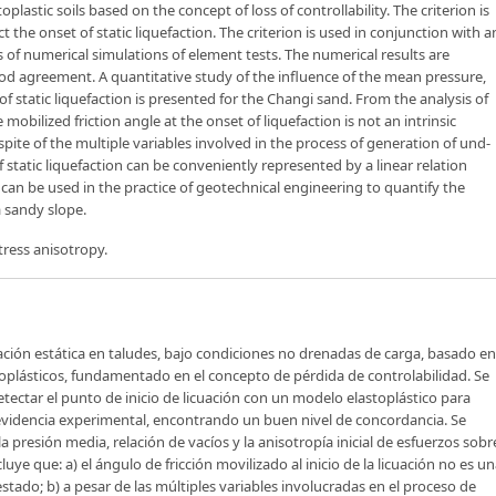
toplastic soils based on the concept of loss of controllability. The criterion is
 the onset of static liquefaction. The criterion is used in conjunction with a
 of numerical simulations of element tests. The numerical results are
 agreement. A quantitative study of the influence of the mean pressure,
of static liquefaction is presented for the Changi sand. From the analysis of
 mobilized friction angle at the onset of liquefaction is not an intrinsic
espite of the multiple variables involved in the process of generation of und-
of static liquefaction can be conveniently represented by a linear relation
 can be used in the practice of geotechnical engineering to quantify the
a sandy slope.
stress anisotropy.
uación estática en taludes, bajo condiciones no drenadas de carga, basado en
stoplásticos, fundamentado en el concepto de pérdida de controlabilidad. Se
 detectar el punto de inicio de licuación con un modelo elastoplástico para
videncia experimental, encontrando un buen nivel de concordancia. Se
a presión media, relación de vacíos y la anisotropía inicial de esfuerzos sobr
cluye que: a) el ángulo de fricción movilizado al inicio de la licuación no es u
stado; b) a pesar de las múltiples variables involucradas en el proceso de