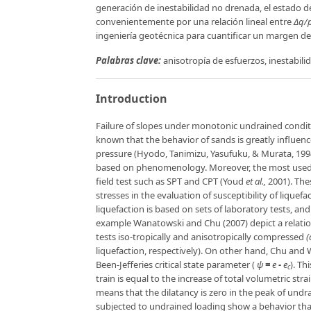
generación de inestabilidad no drenada, el estado de 
convenientemente por una relación lineal entre
Δq/
ingeniería geotécnica para cuantificar un margen de
Palabras clave:
anisotropía de esfuerzos, inestabilid
Introduction
Failure of slopes under monotonic undrained condition
known that the behavior of sands is greatly influenced
pressure (Hyodo, Tanimizu, Yasufuku, & Murata, 1994
based on phenomenology. Moreover, the most used m
field test such as SPT and CPT (Youd
et al.,
2001). The
stresses in the evaluation of susceptibility of lique
liquefaction is based on sets of laboratory tests, an
example Wanatowski and Chu (2007) depict a relatio
tests iso-tropically and anisotropically compressed
(
liquefaction, respectively). On other hand, Chu an
Been-Jefferies critical state parameter (
ψ
=
e
-
e
). Th
c
train is equal to the increase of total volumetric stra
means that the dilatancy is zero in the peak of und
subjected to undrained loading show a behavior that