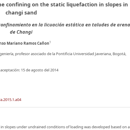
e confining on the static liquefaction in slopes in
changi sand
l confinamiento en la licuación estática en taludes de aren
de Changi
1
onso Mariano Ramos Cañon
geniería, profesor asociado de la Pontificia Universidad Javeriana, Bogotá,
 aceptación: 15 de agosto del 2014
ra.2015.1.a04
on in slopes under undrained conditions of loading was developed based on a