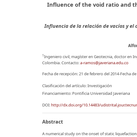
Influence of the void ratio and th
Influencia de la relación de vacíos y e
Alf
1
Ingeniero civil, magíster en Geotecnia, doctor en In
Colombia. Contacto:
a-ramos@javeriana.edu.co
Fecha de recepción: 21 de febrero del 2014-Fecha de
Clasificación del artículo: Investigación
Financiamiento: Pontificia Universidad Javeriana
DOI:
http://dx.doi.org/10.14483/udistrital.jour.tecnu
Abstract
A numerical study on the onset of static liquefacti