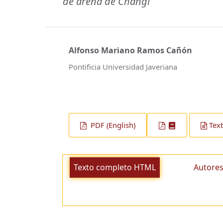
de arena de Changi
Alfonso Mariano Ramos Cañón
Pontificia Universidad Javeriana
PDF (English)
Tex
Texto completo HTML
Autores