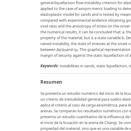
general liquefaction flow instability criterion for elas
applied to the case of axisym-metric loading to detect
elastoplastic model for sands and is tested by means
compared with experimental evidence obtaining good
void ratio and the anisotropy of stress on the onset 
the numerical results, it can be concluded that: a. the
property of the material, but is a state variable b. D
rained instability, the state of stresses at the onset 
between
Δq/p
and η
. This graphical representation
0
0
margin of security against the static liquefaction of 
Keywords:
instabilities in sands, static liquefaction, 
Resumen
Se presenta un estudio numérico del inicio de la lic
un criterio de inestabilidad general para suelos ela
aplica el criterio al caso de carga axisimétrica, para
arenas. Se comparan los resultados numéricos con e
presenta un estudio cuantitativo de la influencia de l
el inicio de la licuación en la arena de Changi. Se con
propiedad del material, sino que es una variable de e