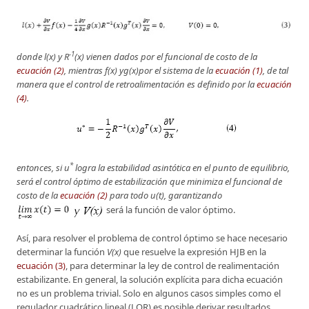
-1
donde l(x) y R
(x) vienen dados por el funcional de costo de la
ecuación (2)
, mientras f(x) yg(x)por el sistema de la
ecuación (1)
, de tal
manera que el control de retroalimentación es definido por la
ecuación
(4)
.
*
entonces, si u
logra la estabilidad asintótica en el punto de equilibrio,
será el control óptimo de estabilización que minimiza el funcional de
costo de la
ecuación (2)
para todo u(t), garantizando
será la función de valor óptimo.
Así, para resolver el problema de control óptimo se hace necesario
determinar la función
V(x)
que resuelve la expresión HJB en la
ecuación (3)
, para determinar la ley de control de realimentación
estabilizante. En general, la solución explícita para dicha ecuación
no es un problema trivial. Solo en algunos casos simples como el
regulador cuadrático lineal (LQR) es posible derivar resultados