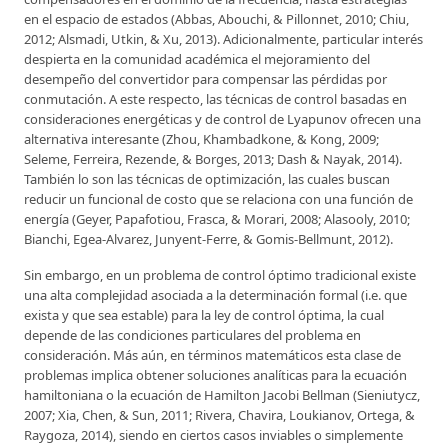
en el espacio de estados (Abbas, Abouchi, & Pillonnet, 2010; Chiu,
2012; Alsmadi, Utkin, & Xu, 2013). Adicionalmente, particular interés
despierta en la comunidad académica el mejoramiento del
desempeño del convertidor para compensar las pérdidas por
conmutación. A este respecto, las técnicas de control basadas en
consideraciones energéticas y de control de Lyapunov ofrecen una
alternativa interesante (Zhou, Khambadkone, & Kong, 2009;
Seleme, Ferreira, Rezende, & Borges, 2013; Dash & Nayak, 2014).
También lo son las técnicas de optimización, las cuales buscan
reducir un funcional de costo que se relaciona con una función de
energía (Geyer, Papafotiou, Frasca, & Morari, 2008; Alasooly, 2010;
Bianchi, Egea-Alvarez, Junyent-Ferre, & Gomis-Bellmunt, 2012).
Sin embargo, en un problema de control óptimo tradicional existe
una alta complejidad asociada a la determinación formal (i.e. que
exista y que sea estable) para la ley de control óptima, la cual
depende de las condiciones particulares del problema en
consideración. Más aún, en términos matemáticos esta clase de
problemas implica obtener soluciones analíticas para la ecuación
hamiltoniana o la ecuación de Hamilton Jacobi Bellman (Sieniutycz,
2007; Xia, Chen, & Sun, 2011; Rivera, Chavira, Loukianov, Ortega, &
Raygoza, 2014), siendo en ciertos casos inviables o simplemente