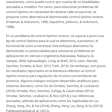
inexistentes, como puede ocurrir por cuenta de no linealidades
asociadas a modelos. Por tanto, para solucionar problemas de
control óptimo sin necesidad de resolver tales ecuaciones, se
propone como alternativa el denominado control óptimo inverso
(Freeman & Kokotovic, 1996; Sepulchre, Jankovic, & Kokotovic,
1996).
En un problema de control óptimo inverso, se supone a priori una
ley de control óptima para la cual se determina, a posteriori, el
funcional de costo a minimizar. Este enfoque alternativo ha
demostrado su potencialidad para solucionar problemas en
aplicaciones en ciencias e ingeniería (Kanazawa, Nakaura, &
Sampei, 2009; Aghasadeghi, Long, & Bretl, 2012; Leon, Alanisb,
Sanchez, Ornelas, & Ruiz, 2012; Park, 2013). Sin embargo, son pocos
los resultados reportados en la literatura referidos al control
óptimo inverso para regulación de circuitos convertidores de
potencia. Algunos trabajos incluyen desarrollos analíticos para
sistemas discretos, como los de Ornelas, Sanchez, & Loukianov
(2010); Ornelas, Rico, Sanchez, Zuñiga, & Casarrubias (2012);
Ornelas, Sánchez, Loukianov, & Rico (2014) y sus referencias
asociadas, además de aplicaciones como las registradas en Liu,
Zhang, Yang, Shi, & He (2014); Zhang, Yang, Liu, Zeng, & Xu (2013);
Pahlevaninezhad et al. (2012).