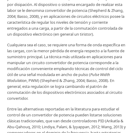
por disipación. Al dispositivo o sistema encargado de realizar esta
labor se le denomina convertidor de potencia (Shepherd & Zhang,
2004; Basso, 2008), y en aplicaciones de circuitos eléctricos posee la
característica de regular los niveles de tensión y corriente
entregados a una carga, a partir de la conmutación controlada de
un dispositivo electrónico (en general un tiristor).
Cualquiera sea el caso, se requiere una forma de onda específica en
las cargas, con la menor pérdida de energía respecto a la fuente de
suministro principal. La técnica más utilizada en aplicaciones para
manipular un circuito convertidor de potencia corresponde a la
modificación conveniente empleando técnicas de control del ciclo
útil de una señal modulada en ancho de pulso (
Pulse Width
Modulation
, PWM) (Shepherd & Zhang, 2004; Basso, 2008). En
general, esta regulación se logra cambiando el patrón de
conmutación de los dispositivos electrónicos asociados al circuito
convertidor.
Entre las alternativas reportadas en la literatura para estudiar el
control de un convertidor de potencia pueden listarse soluciones
clásicas tradicionales, que van desde controladores PID (Arikatla &
Abu-Qahouq, 2010; Lindiya, Palani, & Iyyappan, 2012; Wang, 2013) y
compensadores en el dominio de la frecuencia, hasta estrategias