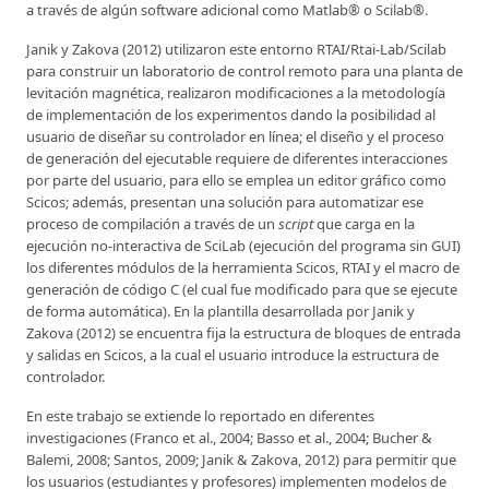
a través de algún software adicional como Matlab® o Scilab®.
Janik y Zakova (2012) utilizaron este entorno RTAI/Rtai-Lab/Scilab
para construir un laboratorio de control remoto para una planta de
levitación magnética, realizaron modificaciones a la metodología
de implementación de los experimentos dando la posibilidad al
usuario de diseñar su controlador en línea; el diseño y el proceso
de generación del ejecutable requiere de diferentes interacciones
por parte del usuario, para ello se emplea un editor gráfico como
Scicos; además, presentan una solución para automatizar ese
proceso de compilación a través de un
script
que carga en la
ejecución no-interactiva de SciLab (ejecución del programa sin GUI)
los diferentes módulos de la herramienta Scicos, RTAI y el macro de
generación de código C (el cual fue modificado para que se ejecute
de forma automática). En la plantilla desarrollada por Janik y
Zakova (2012) se encuentra fija la estructura de bloques de entrada
y salidas en Scicos, a la cual el usuario introduce la estructura de
controlador.
En este trabajo se extiende lo reportado en diferentes
investigaciones (Franco et al., 2004; Basso et al., 2004; Bucher &
Balemi, 2008; Santos, 2009; Janik & Zakova, 2012) para permitir que
los usuarios (estudiantes y profesores) implementen modelos de