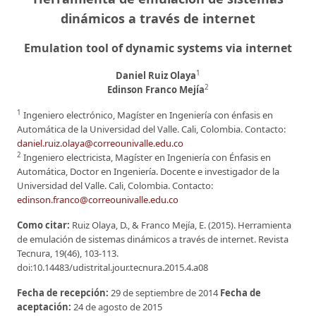
dinámicos a través de internet
Emulation tool of dynamic systems via internet
1
Daniel Ruiz Olaya
2
Edinson Franco Mejía
1
Ingeniero electrónico, Magíster en Ingeniería con énfasis en
Automática de la Universidad del Valle. Cali, Colombia. Contacto:
daniel.ruiz.olaya@correounivalle.edu.co
2
Ingeniero electricista, Magíster en Ingeniería con Énfasis en
Automática, Doctor en Ingeniería. Docente e investigador de la
Universidad del Valle. Cali, Colombia. Contacto:
edinson.franco@correounivalle.edu.co
Como citar:
Ruiz Olaya, D., & Franco Mejía, E. (2015). Herramienta
de emulación de sistemas dinámicos a través de internet. Revista
Tecnura, 19(46), 103-113.
doi:10.14483/udistrital.jour.tecnura.2015.4.a08
Fecha de recepción:
29 de septiembre de 2014
Fecha de
aceptación:
24 de agosto de 2015