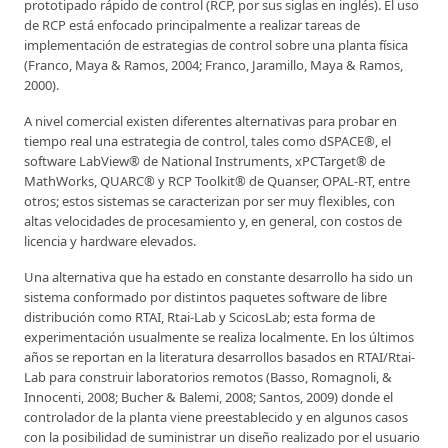
prototipado rápido de control (RCP, por sus siglas en inglés). El uso
de RCP está enfocado principalmente a realizar tareas de
implementación de estrategias de control sobre una planta física
(Franco, Maya & Ramos, 2004; Franco, Jaramillo, Maya & Ramos,
2000).
A nivel comercial existen diferentes alternativas para probar en
tiempo real una estrategia de control, tales como dSPACE®, el
software LabView® de National Instruments, xPCTarget® de
MathWorks, QUARC® y RCP Toolkit® de Quanser, OPAL-RT, entre
otros; estos sistemas se caracterizan por ser muy flexibles, con
altas velocidades de procesamiento y, en general, con costos de
licencia y hardware elevados.
Una alternativa que ha estado en constante desarrollo ha sido un
sistema conformado por distintos paquetes software de libre
distribución como RTAI, Rtai-Lab y ScicosLab; esta forma de
experimentación usualmente se realiza localmente. En los últimos
años se reportan en la literatura desarrollos basados en RTAI/Rtai-
Lab para construir laboratorios remotos (Basso, Romagnoli, &
Innocenti, 2008; Bucher & Balemi, 2008; Santos, 2009) donde el
controlador de la planta viene preestablecido y en algunos casos
con la posibilidad de suministrar un diseño realizado por el usuario