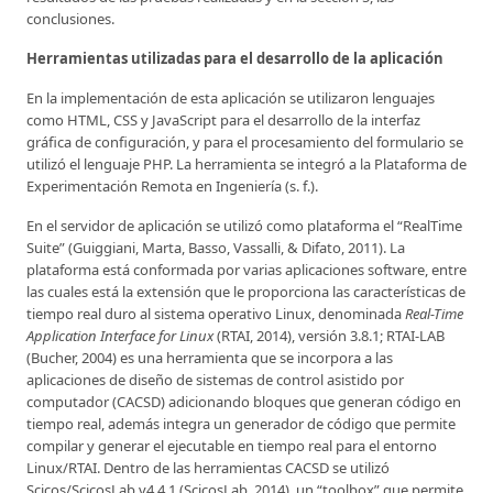
conclusiones.
Herramientas utilizadas para el desarrollo de la aplicación
En la implementación de esta aplicación se utilizaron lenguajes
como HTML, CSS y JavaScript para el desarrollo de la interfaz
gráfica de configuración, y para el procesamiento del formulario se
utilizó el lenguaje PHP. La herramienta se integró a la Plataforma de
Experimentación Remota en Ingeniería (s. f.).
En el servidor de aplicación se utilizó como plataforma el “RealTime
Suite” (Guiggiani, Marta, Basso, Vassalli, & Difato, 2011). La
plataforma está conformada por varias aplicaciones software, entre
las cuales está la extensión que le proporciona las características de
tiempo real duro al sistema operativo Linux, denominada
Real-Time
Application Interface for Linux
(RTAI, 2014), versión 3.8.1; RTAI-LAB
(Bucher, 2004) es una herramienta que se incorpora a las
aplicaciones de diseño de sistemas de control asistido por
computador (CACSD) adicionando bloques que generan código en
tiempo real, además integra un generador de código que permite
compilar y generar el ejecutable en tiempo real para el entorno
Linux/RTAI. Dentro de las herramientas CACSD se utilizó
Scicos/ScicosLab v4.4.1 (ScicosLab, 2014), un “toolbox” que permite