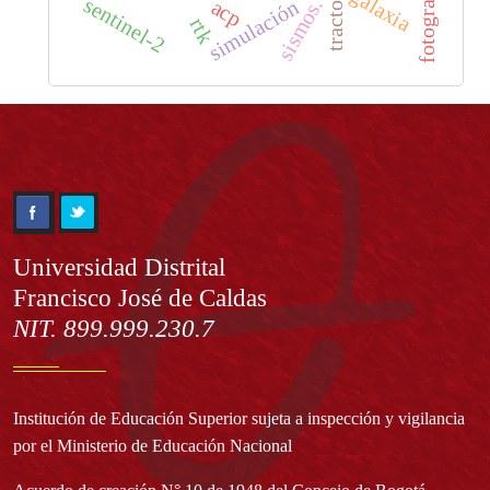
galaxia
sentinel-2
sismos.
acp
simulación
rtk
Información
Universidad Distrital
Francisco José de Caldas
NIT. 899.999.230.7
Institución de Educación Superior sujeta a inspección y vigilancia
por el Ministerio de Educación Nacional