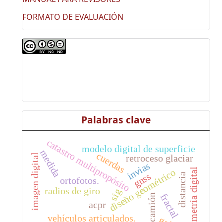
FORMATO DE EVALUACIÓN
Palabras clave
catastro multipropósito
modelo digital de superficie
medida
cuerdas
imagen digital
retroceso glaciar
invias
fotogrametría digital
diseño geométrico
gnss
distancia
ortofotos.
radios de giro
sig
fractal
tractocamión
acpr
vehículos articulados.