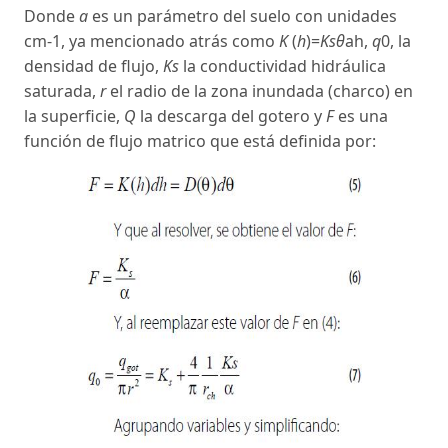
Donde
a
es un parámetro del suelo con unidades
cm-1, ya mencionado atrás como
K
(
h
)=
Ksθ
ah,
q
0, la
densidad de flujo,
Ks
la conductividad hidráulica
saturada,
r
el radio de la zona inundada (charco) en
la superficie,
Q
la descarga del gotero y
F
es una
función de flujo matrico que está definida por: