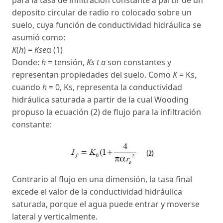
para la tasa de infiltración constante a partir de un
deposito circular de radio ro colocado sobre un
suelo, cuya función de conductividad hidráulica se
asumió como:
K
(
h
) =
Kse
α (1)
Donde:
h
= tensión,
Ks t a
son constantes y
representan propiedades del suelo. Como
K
= Ks,
cuando
h
= 0, Ks, representa la conductividad
hidráulica saturada a partir de la cual Wooding
propuso la ecuación (2) de flujo para la infiltración
constante:
Contrario al flujo en una dimensión, la tasa final
excede el valor de la conductividad hidráulica
saturada, porque el agua puede entrar y moverse
lateral y verticalmente.