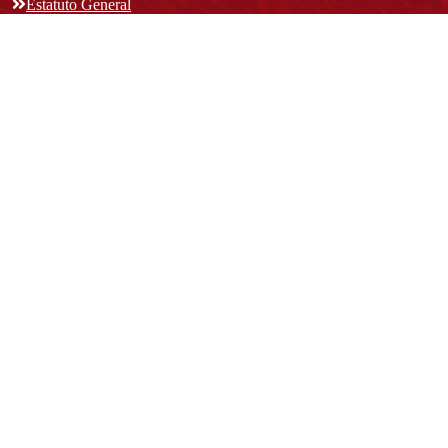
Estatuto General
Proyecto Universitario Institucional - PUI
Normatividad académica
Derechos pecuniarios
Estatuto Estudiantil
Estatuto Docente
Estatuto Académico
Contáctenos
REPRESENTANTE LEGAL:
Rector Dr. José Andelfo Lizcano Caro
rectoria@udistrital.edu.co