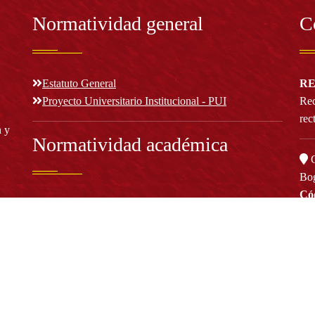
Normatividad general
C
Estatuto General
RE
Proyecto Universitario Institucional - PUI
Rec
rec
n y
Normatividad académica
C
Bog
Cód
Derechos pecuniarios
ión
Estatuto Estudiantil
(+
Estatuto Docente
Estatuto Académico