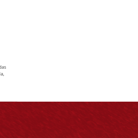
adas
la,