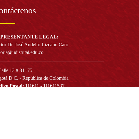
ontáctenos
PRESENTANTE LEGAL:
tor Dr. José Andelfo Lizcano Caro
toria@udistrital.edu.co
alle 13 # 31 -75
otá D.C. - República de Colombia
igo Postal:
111611 - 111611537
Atención a usuarios del Centro De Relevo:
57) 6013238314
(+57) 6013239300
ext: 1421 - (+57) 6013238340
Lunes a viernes de 8:00 a.m. a 5:00 p.m.
Atención al ciudadano:
atencion@udistrital.edu.co
Notificaciones judiciales: