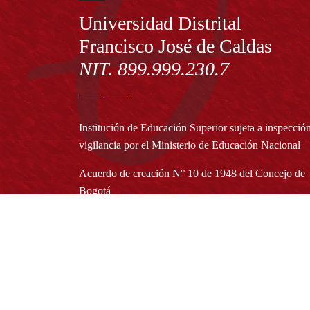
Información
Universidad Distrital
Francisco José de Caldas
NIT. 899.999.230.7
Institución de Educación Superior sujeta a inspecció
vigilancia por el Ministerio de Educación Nacional
Acuerdo de creación N° 10 de 1948 del Concejo de
Bogotá
Acreditación Institucional de Alta Calidad - Resoluc
N° 023653 del 10 de diciembre del 2021
Redes sociales