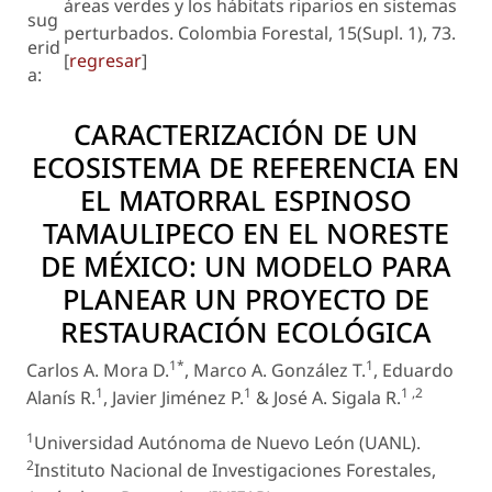
áreas verdes y los hábitats riparios en sistemas
sug
perturbados. Colombia Forestal, 15(Supl. 1), 73.
erid
[
regresar
]
a:
CARACTERIZACIÓN DE UN
ECOSISTEMA DE REFERENCIA EN
EL MATORRAL ESPINOSO
TAMAULIPECO EN EL NORESTE
DE MÉXICO: UN MODELO PARA
PLANEAR UN PROYECTO DE
RESTAURACIÓN ECOLÓGICA
1*
1
Carlos A. Mora D.
, Marco A. González T.
, Eduardo
1
1
1 ,2
Alanís R.
, Javier Jiménez P.
& José A. Sigala R.
1
Universidad Autónoma de Nuevo León (UANL).
2
Instituto Nacional de Investigaciones Forestales,