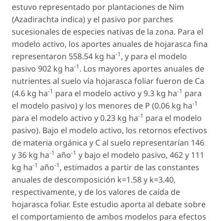
estuvo representado por plantaciones de Nim
(
Azadirachta indica
) y el pasivo por parches
sucesionales de especies nativas de la zona. Para el
modelo activo, los aportes anuales de hojarasca fina
-1
representaron 558.54 kg ha
, y para el modelo
-1
pasivo 902 kg ha
. Los mayores aportes anuales de
nutrientes al suelo vía hojarasca foliar fueron de Ca
-1
-1
(4.6 kg ha
para el modelo activo y 9.3 kg ha
para
-1
el modelo pasivo) y los menores de P (0.06 kg ha
-1
para el modelo activo y 0.23 kg ha
para el modelo
pasivo). Bajo el modelo activo, los retornos efectivos
de materia orgánica y C al suelo representarían 146
-1
-1
y 36 kg ha
año
y bajo el modelo pasivo, 462 y 111
-1
-1
kg ha
año
, estimados a partir de las constantes
anuales de descomposición k=1.58 y k=3.40,
respectivamente, y de los valores de caída de
hojarasca foliar. Este estudio aporta al debate sobre
el comportamiento de ambos modelos para efectos