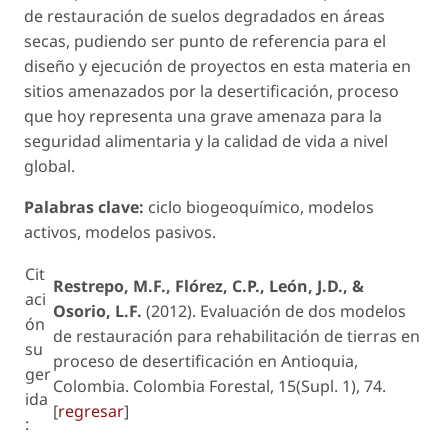
de restauración de suelos degradados en áreas
secas, pudiendo ser punto de referencia para el
diseño y ejecución de proyectos en esta materia en
sitios amenazados por la desertificación, proceso
que hoy representa una grave amenaza para la
seguridad alimentaria y la calidad de vida a nivel
global.
Palabras clave:
ciclo biogeoquímico, modelos
activos, modelos pasivos.
Cit
Restrepo, M.F., Flórez, C.P., León, J.D., &
aci
Osorio, L.F.
(2012). Evaluación de dos modelos
ón
de restauración para rehabilitación de tierras en
su
proceso de desertificación en Antioquia,
ger
Colombia. Colombia Forestal, 15(Supl. 1), 74.
ida
[
regresar
]
: