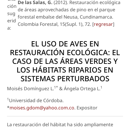
De las Salas, G.
(2012). Restauración ecológica
ción
de áreas aprovechadas de pino en el parque
sug
forestal embalse del Neusa, Cundinamarca.
erid
Colombia Forestal, 15(Supl. 1), 72. [
regresar
]
a:
EL USO DE AVES EN
RESTAURACIÓN ECOLÓGICA: EL
CASO DE LAS ÁREAS VERDES Y
LOS HÁBITATS RIPARIOS EN
SISTEMAS PERTURBADOS
1*
1
Moisés Domínguez L.
& Ángela Ortega L.
1
Universidad de Córdoba.
*
moises.gdom@yahoo.com.co
.
Expositor
La restauración del hábitat ha sido ampliamente