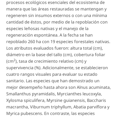
procesos ecológicos esenciales del ecosistema de
manera que las áreas restauradas se mantengan y
regeneren sin insumos externos o con una mínima
cantidad de éstos, por medio de la repoblación con
especies leñosas nativas y el manejo de la
regeneración espontánea. A la fecha se han
repoblado 260 ha con 19 especies forestales nativas.
Los atributos evaluados fueron: altura total (cm),
diámetro en la base del tallo (cm), cobertura foliar
2
(cm
), tasa de crecimiento relativo (cm) y
supervivencia (%). Adicionalmente, se establecieron
cuatro rangos visuales para evaluar su estado
sanitario. Las especies que han demostrado un
mejor desempeño hasta ahora son
Alnus acuminata
,
Smallanthus pyramidalis
,
Myrcianthes leucoxyla
,
Xylosma spiculifera
,
Myrsine guianensis
,
Baccharis
macrantha
,
Viburnum triphyllum
,
Abatia parviflora
y
Myrica pubescens
. En contraste, las especies