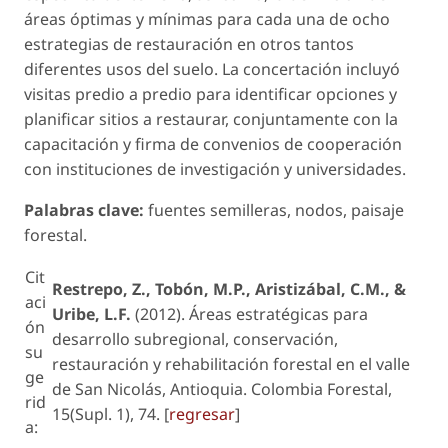
áreas óptimas y mínimas para cada una de ocho
estrategias de restauración en otros tantos
diferentes usos del suelo. La concertación incluyó
visitas predio a predio para identificar opciones y
planificar sitios a restaurar, conjuntamente con la
capacitación y firma de convenios de cooperación
con instituciones de investigación y universidades.
Palabras clave:
fuentes semilleras, nodos, paisaje
forestal.
Cit
Restrepo, Z., Tobón, M.P., Aristizábal, C.M., &
aci
Uribe, L.F.
(2012). Áreas estratégicas para
ón
desarrollo subregional, conservación,
su
restauración y rehabilitación forestal en el valle
ge
de San Nicolás, Antioquia. Colombia Forestal,
rid
15(Supl. 1), 74. [
regresar
]
a: