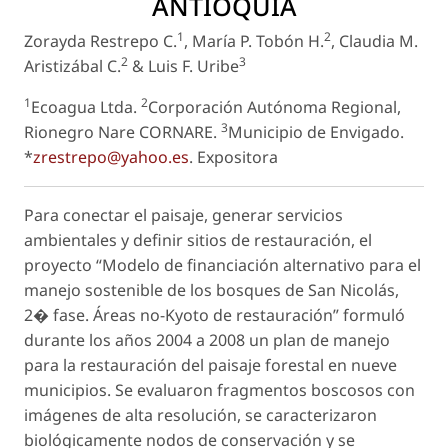
ANTIOQUIA
1
2
Zorayda Restrepo C.
, María P. Tobón H.
, Claudia M.
2
3
Aristizábal C.
& Luis F. Uribe
1
2
Ecoagua Ltda.
Corporación Autónoma Regional,
3
Rionegro Nare CORNARE.
Municipio de Envigado.
*
zrestrepo@yahoo.es
.
Expositora
Para conectar el paisaje, generar servicios
ambientales y definir sitios de restauración, el
proyecto “Modelo de financiación alternativo para el
manejo sostenible de los bosques de San Nicolás,
2� fase. Áreas no-Kyoto de restauración” formuló
durante los años 2004 a 2008 un plan de manejo
para la restauración del paisaje forestal en nueve
municipios. Se evaluaron fragmentos boscosos con
imágenes de alta resolución, se caracterizaron
biológicamente nodos de conservación y se