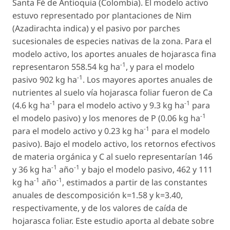
Santa Fé de Antioquia (Colombia). El modelo activo
estuvo representado por plantaciones de Nim
(
Azadirachta indica
) y el pasivo por parches
sucesionales de especies nativas de la zona. Para el
modelo activo, los aportes anuales de hojarasca fina
-1
representaron 558.54 kg ha
, y para el modelo
-1
pasivo 902 kg ha
. Los mayores aportes anuales de
nutrientes al suelo vía hojarasca foliar fueron de Ca
-1
-1
(4.6 kg ha
para el modelo activo y 9.3 kg ha
para
-1
el modelo pasivo) y los menores de P (0.06 kg ha
-1
para el modelo activo y 0.23 kg ha
para el modelo
pasivo). Bajo el modelo activo, los retornos efectivos
de materia orgánica y C al suelo representarían 146
-1
-1
y 36 kg ha
año
y bajo el modelo pasivo, 462 y 111
-1
-1
kg ha
año
, estimados a partir de las constantes
anuales de descomposición k=1.58 y k=3.40,
respectivamente, y de los valores de caída de
hojarasca foliar. Este estudio aporta al debate sobre