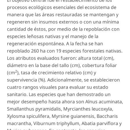
El objetivo central fue el restablecimiento de los
procesos ecológicos esenciales del ecosistema de
manera que las áreas restauradas se mantengan y
regeneren sin insumos externos o con una mínima
cantidad de éstos, por medio de la repoblación con
especies leñosas nativas y el manejo de la
regeneración espontánea. A la fecha se han
repoblado 260 ha con 19 especies forestales nativas.
Los atributos evaluados fueron: altura total (cm),
diámetro en la base del tallo (cm), cobertura foliar
2
(cm
), tasa de crecimiento relativo (cm) y
supervivencia (%). Adicionalmente, se establecieron
cuatro rangos visuales para evaluar su estado
sanitario. Las especies que han demostrado un
mejor desempeño hasta ahora son
Alnus acuminata
,
Smallanthus pyramidalis
,
Myrcianthes leucoxyla
,
Xylosma spiculifera
,
Myrsine guianensis
,
Baccharis
macrantha
,
Viburnum triphyllum
,
Abatia parviflora
y