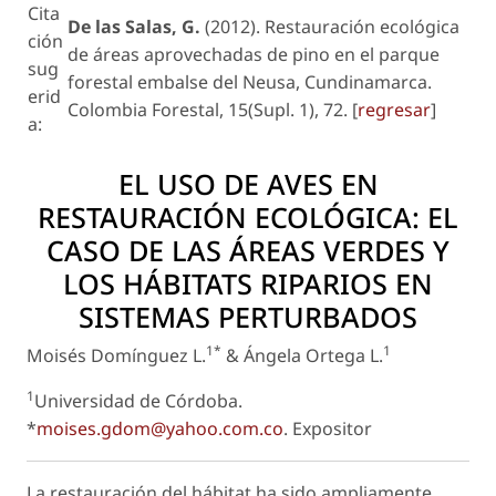
Cita
De las Salas, G.
(2012). Restauración ecológica
ción
de áreas aprovechadas de pino en el parque
sug
forestal embalse del Neusa, Cundinamarca.
erid
Colombia Forestal, 15(Supl. 1), 72. [
regresar
]
a:
EL USO DE AVES EN
RESTAURACIÓN ECOLÓGICA: EL
CASO DE LAS ÁREAS VERDES Y
LOS HÁBITATS RIPARIOS EN
SISTEMAS PERTURBADOS
1*
1
Moisés Domínguez L.
& Ángela Ortega L.
1
Universidad de Córdoba.
*
moises.gdom@yahoo.com.co
.
Expositor
La restauración del hábitat ha sido ampliamente