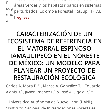
n
áreas verdes y los hábitats riparios en sistemas
sug
perturbados. Colombia Forestal, 15(Supl. 1), 73.
erid
[
regresar
]
a:
CARACTERIZACIÓN DE UN
ECOSISTEMA DE REFERENCIA EN
EL MATORRAL ESPINOSO
TAMAULIPECO EN EL NORESTE
DE MÉXICO: UN MODELO PARA
PLANEAR UN PROYECTO DE
RESTAURACIÓN ECOLÓGICA
1*
1
Carlos A. Mora D.
, Marco A. González T.
, Eduardo
1
1
1 ,2
Alanís R.
, Javier Jiménez P.
& José A. Sigala R.
1
Universidad Autónoma de Nuevo León (UANL).
2
Instituto Nacional de Investigaciones Forestales,