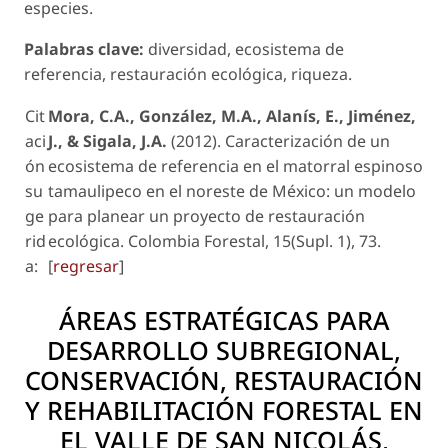
especies.
Palabras clave:
diversidad, ecosistema de
referencia, restauración ecológica, riqueza.
Cit
Mora, C.A., González, M.A., Alanís, E., Jiménez,
aci
J., & Sigala, J.A.
(2012). Caracterización de un
ón
ecosistema de referencia en el matorral espinoso
su
tamaulipeco en el noreste de México: un modelo
ge
para planear un proyecto de restauración
rid
ecológica. Colombia Forestal, 15(Supl. 1), 73.
a:
[
regresar
]
ÁREAS ESTRATÉGICAS PARA
DESARROLLO SUBREGIONAL,
CONSERVACIÓN, RESTAURACIÓN
Y REHABILITACIÓN FORESTAL EN
EL VALLE DE SAN NICOLÁS,