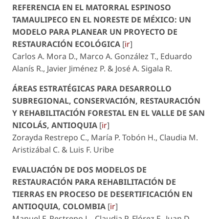
REFERENCIA EN EL MATORRAL ESPINOSO
TAMAULIPECO EN EL NORESTE DE MÉXICO: UN
MODELO PARA PLANEAR UN PROYECTO DE
RESTAURACIÓN ECOLÓGICA
[
ir
]
Carlos A. Mora D., Marco A. González T., Eduardo
Alanís R., Javier Jiménez P. & José A. Sigala R.
ÁREAS ESTRATÉGICAS PARA DESARROLLO
SUBREGIONAL, CONSERVACIÓN, RESTAURACIÓN
Y REHABILITACIÓN FORESTAL EN EL VALLE DE SAN
NICOLÁS, ANTIOQUIA
[
ir
]
Zorayda Restrepo C., María P. Tobón H., Claudia M.
Aristizábal C. & Luis F. Uribe
EVALUACIÓN DE DOS MODELOS DE
RESTAURACIÓN PARA REHABILITACIÓN DE
TIERRAS EN PROCESO DE DESERTIFICACIÓN EN
ANTIOQUIA, COLOMBIA
[
ir
]
Manuel F. Restrepo L., Claudia P. Flórez F., Juan D.