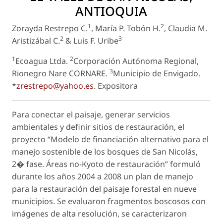
ANTIOQUIA
1
2
Zorayda Restrepo C.
, María P. Tobón H.
, Claudia M.
2
3
Aristizábal C.
& Luis F. Uribe
1
2
Ecoagua Ltda.
Corporación Autónoma Regional,
3
Rionegro Nare CORNARE.
Municipio de Envigado.
*
zrestrepo@yahoo.es
.
Expositora
Para conectar el paisaje, generar servicios
ambientales y definir sitios de restauración, el
proyecto “Modelo de financiación alternativo para el
manejo sostenible de los bosques de San Nicolás,
2� fase. Áreas no-Kyoto de restauración” formuló
durante los años 2004 a 2008 un plan de manejo
para la restauración del paisaje forestal en nueve
municipios. Se evaluaron fragmentos boscosos con
imágenes de alta resolución, se caracterizaron