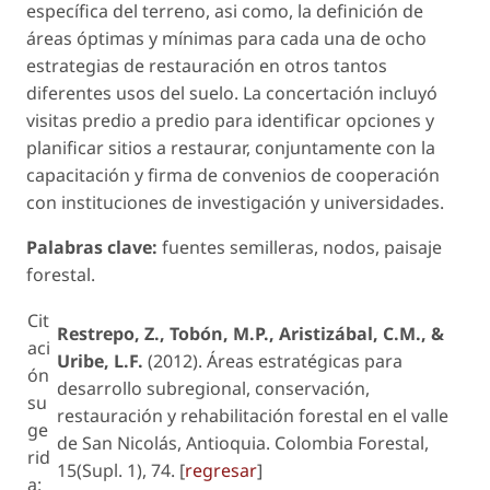
específica del terreno, asi como, la definición de
áreas óptimas y mínimas para cada una de ocho
estrategias de restauración en otros tantos
diferentes usos del suelo. La concertación incluyó
visitas predio a predio para identificar opciones y
planificar sitios a restaurar, conjuntamente con la
capacitación y firma de convenios de cooperación
con instituciones de investigación y universidades.
Palabras clave:
fuentes semilleras, nodos, paisaje
forestal.
Cit
Restrepo, Z., Tobón, M.P., Aristizábal, C.M., &
aci
Uribe, L.F.
(2012). Áreas estratégicas para
ón
desarrollo subregional, conservación,
su
restauración y rehabilitación forestal en el valle
ge
de San Nicolás, Antioquia. Colombia Forestal,
rid
15(Supl. 1), 74. [
regresar
]
a: