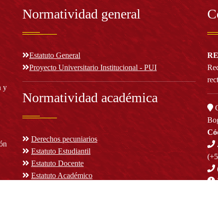
Normatividad general
C
Estatuto General
RE
Proyecto Universitario Institucional - PUI
Rec
rec
n y
Normatividad académica
C
Bog
Cód
Derechos pecuniarios
ión
Estatuto Estudiantil
(+
Estatuto Docente
Estatuto Académico
not