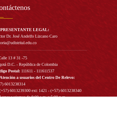
ontáctenos
PRESENTANTE LEGAL:
tor Dr. José Andelfo Lizcano Caro
toria@udistrital.edu.co
alle 13 # 31 -75
otá D.C. - República de Colombia
igo Postal:
111611 - 111611537
Atención a usuarios del Centro De Relevo:
57) 6013238314
(+57) 6013239300
ext: 1421 - (+57) 6013238340
Lunes a viernes de 8:00 a.m. a 5:00 p.m.
Atención al ciudadano:
atencion@udistrital.edu.co
Notificaciones judiciales:
ificacionjudicial@udistrital.edu.co