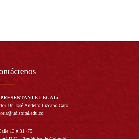
ontáctenos
PRESENTANTE LEGAL:
tor Dr. José Andelfo Lizcano Caro
toria@udistrital.edu.co
alle 13 # 31 -75
otá D.C. - República de Colombia