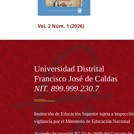
Vol. 2 Núm. 1 (2026)
Información
Universidad Distrital
Francisco José de Caldas
NIT. 899.999.230.7
Institución de Educación Superior sujeta a inspecció
vigilancia por el Ministerio de Educación Nacional
Acuerdo de creación N° 10 de 1948 del Concejo de