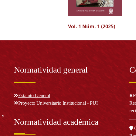
Vol. 1 Núm. 1 (2025)
Normatividad general
C
Estatuto General
RE
Proyecto Universitario Institucional - PUI
Rec
rec
n y
Normatividad académica
C
Bog