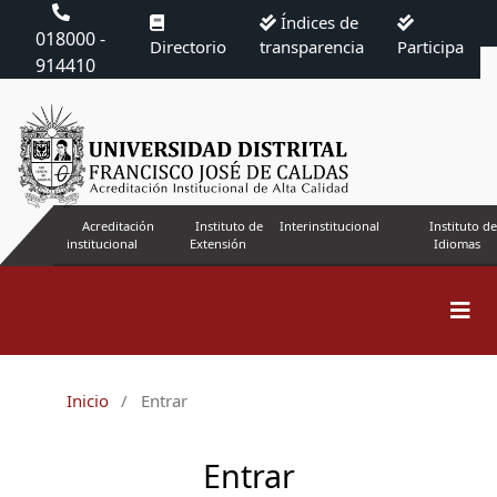
Índices de
018000 -
Directorio
transparencia
Participa
914410
Acreditación
Instituto de
Interinstitucional
Instituto de
institucional
Extensión
Idiomas
Inicio
/
Entrar
Entrar