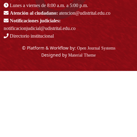
Lunes a viernes de 8:00 a.m. a 5:00 p.m.
Atención al ciudadano:
atencion@udistrital.edu.co
Notificaciones judiciales:
notificacionjudicial@udistrital.edu.co
Directorio institucional
© Platform & Workflow by:
Open Journal Systems
Designed by
Material Theme