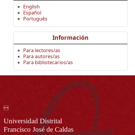
English
Español
Português
Información
Para lectores/as
Para autores/as
Para bibliotecarios/as

Información
Universidad Distrital
Francisco José de Caldas