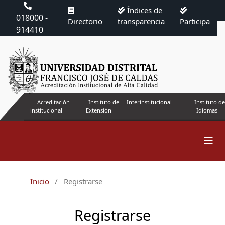
Índices de
018000 -
Directorio
transparencia
Participa
914410
Acreditación
Instituto de
Interinstitucional
Instituto de
institucional
Extensión
Idiomas
Inicio
/
Registrarse
Registrarse