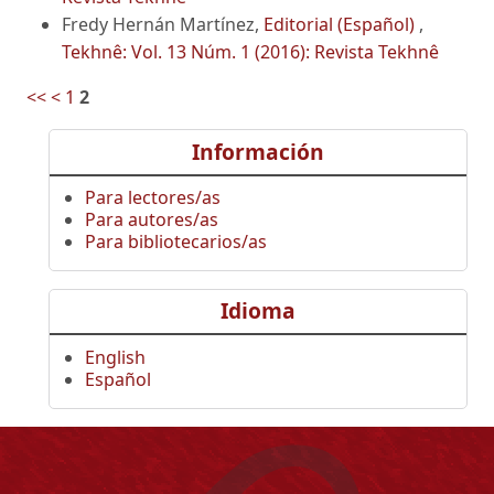
Fredy Hernán Martínez,
Editorial (Español)
,
Tekhnê: Vol. 13 Núm. 1 (2016): Revista Tekhnê
<<
<
1
2
Información
Para lectores/as
Para autores/as
Para bibliotecarios/as
Idioma
English
Español