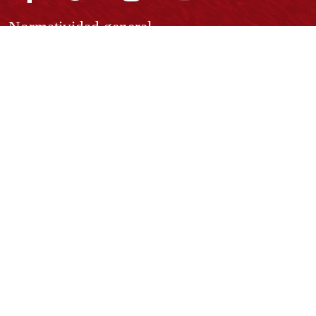
Normatividad general
Estatuto General
Proyecto Universitario Institucional - PUI
Normatividad académica
Derechos pecuniarios
Estatuto Estudiantil
Estatuto Docente
Estatuto Académico
Contáctenos