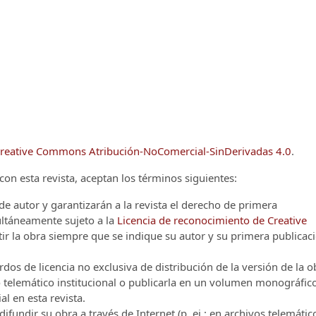
reative Commons Atribución-NoComercial-SinDerivadas 4.0
.
on esta revista, aceptan los términos siguientes:
e autor y garantizarán a la revista el derecho de primera
multáneamente sujeto a la
Licencia de reconocimiento de Creative
r la obra siempre que se indique su autor y su primera publicac
os de licencia no exclusiva de distribución de la versión de la o
vo telemático institucional o publicarla en un volumen monográfic
al en esta revista.
ifundir su obra a través de Internet (p. ej.: en archivos telemátic