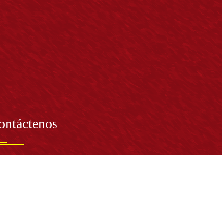
ontáctenos
PRESENTANTE LEGAL:
tor Dr. José Andelfo Lizcano Caro
toria@udistrital.edu.co
alle 13 # 31 -75