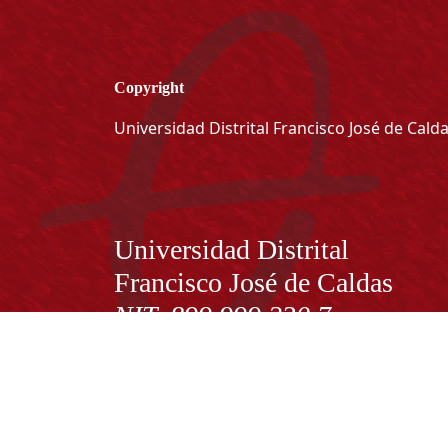
Copyright
Universidad Distrital Francisco José de Cald
Información
Universidad Distrital
Francisco José de Caldas
NIT. 899.999.230.7
Institución de Educación Superior sujeta a inspecció
vigilancia por el Ministerio de Educación Nacional