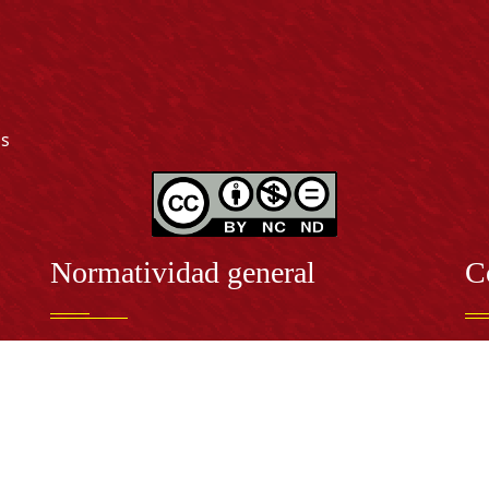
as
Normatividad general
C
Estatuto General
RE
Proyecto Universitario Institucional - PUI
Rec
rec
n y
Normatividad académica
C