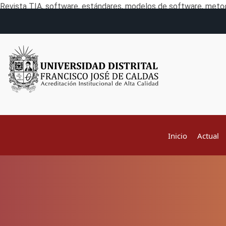
Revista TIA, software, estándares, modelos de software, metod
Inicio
Actual