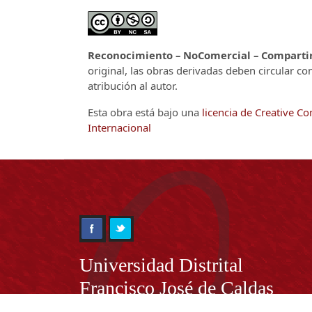
Reconocimiento – NoComercial – CompartirI
original, las obras derivadas deben circular co
atribución al autor.
Esta obra está bajo una
licencia de Creative 
Internacional
Información
Universidad Distrital
Francisco José de Caldas
NIT. 899.999.230.7