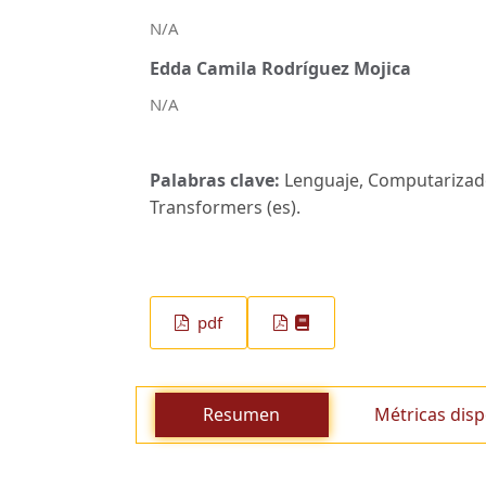
N/A
Edda Camila Rodríguez Mojica
N/A
Palabras clave:
Lenguaje, Computarizado, 
Transformers (es).
pdf
Resumen
Métricas disp