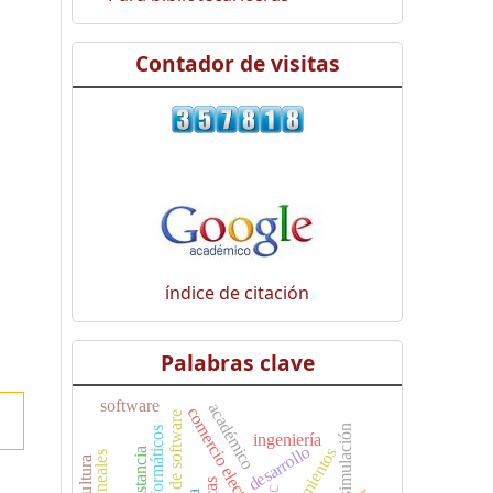
Contador de visitas
índice de citación
Palabras clave
software
académico
comercio electrónico
arquitectura de software
simulación
ingeniería
desarrollo
agricultura