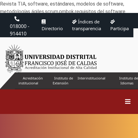
Revista TIA, software, estándares, modelos de software,
metodologías ágiles,scrum,pmbok,requisitos del software
Índices de
018000 -
Directorio
transparencia
Participa
914410
Acreditación
Instituto de
Interinstitucional
Instituto de
institucional
Extensión
Idiomas