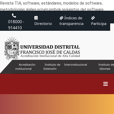
Revista TIA, software, estándares, modelos de software,
metodologías ágiles,scrum,pmbok,requisitos del software
Índices de
018000 -
Directorio
transparencia
Participa
914410
Acreditación
Instituto de
Interinstitucional
Instituto de
institucional
Extensión
Idiomas