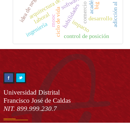
adicción al internet.
arquitectura de software
idea de negocio
académico
software
habilidades
ciclo de vida
laboral
mooc
desarrollo
impacto
ingeniería
control de posición
Información
Universidad Distrital
Francisco José de Caldas
NIT. 899.999.230.7